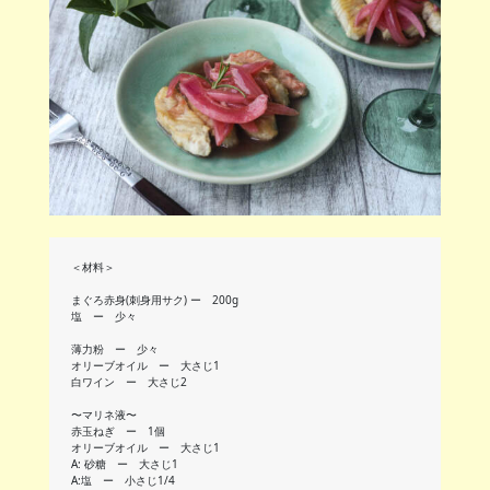
＜材料＞
まぐろ赤身(刺身用サク) ー 200g
塩 ー 少々
薄力粉 ー 少々
オリーブオイル ー 大さじ1
白ワイン ー 大さじ2
〜マリネ液〜
赤玉ねぎ ー 1個
オリーブオイル ー 大さじ1
A: 砂糖 ー 大さじ1
A:塩 ー 小さじ1/4