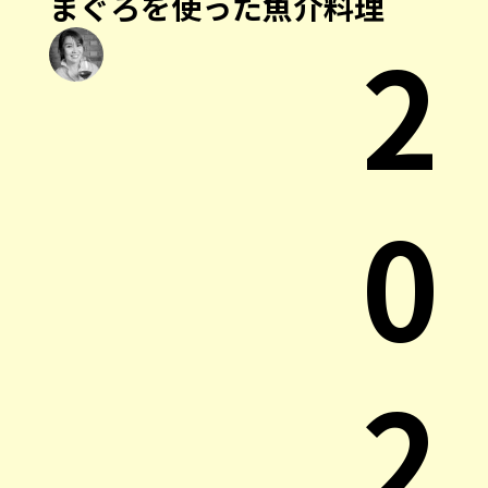
まぐろを使った魚介料理
2
0
2