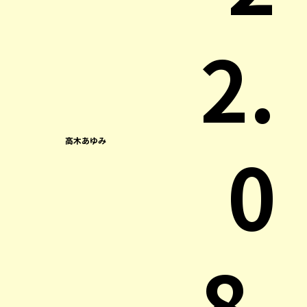
2.
0
高木あゆみ
8.