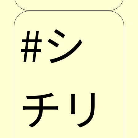
#シ
チリ