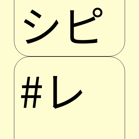
シピ
#レ