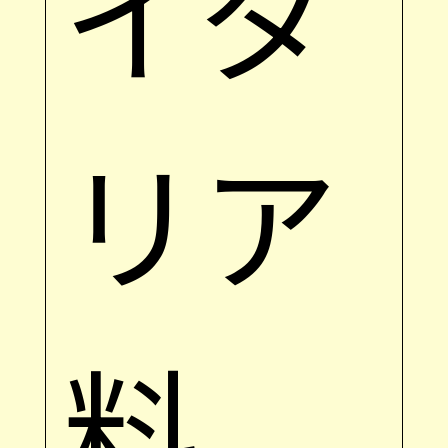
イタ
リア
料