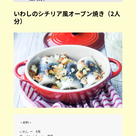
いわしのシチリア風オーブン焼き（2人
分）
＜材料＞
いわし ー 6尾
塩・こしょう ー 適量