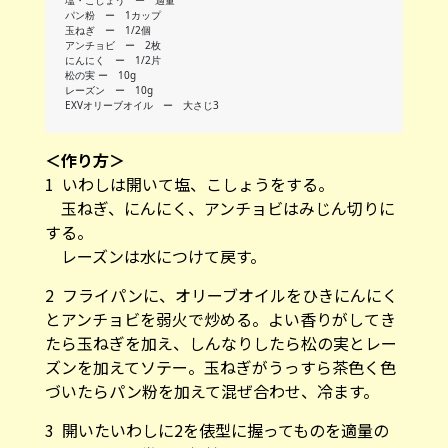
パン粉 ー 1カップ
玉ねぎ ー 1/2個
アンチョビ ー 2枚
にんにく ー 1/2片
松の実 ー 10g
レーズン ー 10g
EXVオリーブオイル ー 大さじ3
＜作り方＞
1 いわしは開いて塩、こしょうをする。
玉ねぎ、にんにく、アンチョビはみじん切りに
する。
レーズンは水につけて戻す。
2 フライパンに、オリーブオイルをひきにんにく
とアンチョビを弱火で炒める。よい香りがしてき
たら玉ねぎを加え、しんなりしたら松の実とレー
ズンを加えてソテー。玉ねぎがうっすら茶色く色
づいたらパン粉を加えて混ぜ合わせ、冷ます。
3 開いたいわしに2を俵型に握ってものを適量の