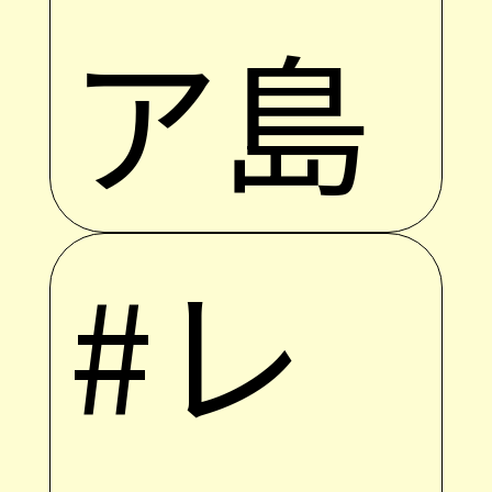
ア島
#レ