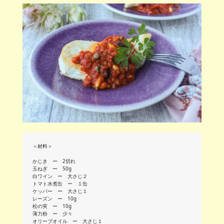
＜材料＞
かじき ー 2切れ
玉ねぎ ー 50g
白ワイン ー 大さじ２
トマト水煮缶 ー １缶
ケッパー ー 大さじ１
レーズン ー 10g
松の実 ー 10g
薄力粉 ー 少々
オリーブオイル ー 大さじ１