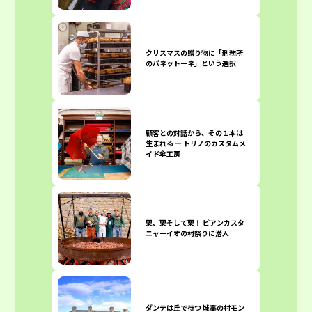
クリスマスの贈り物に「刑務所
のパネットーネ」という選択
顧客との対話から、その１本は
生まれる ― トリノのカスタムメ
イド傘工房
栗、栗そして栗！ ピアンカスタ
ニャーイオの村祭りに潜入
ダンテは丘で待つ 城塞の村モン