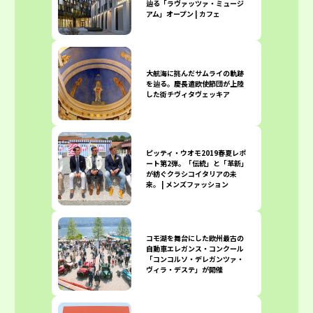
辿る「ラヴァッツァ・ミュージ
アム」オープン | カフェ
大航海に挑んだサムライの軌跡
を辿る。慶長遣欧使節団が上陸
した街チヴィタヴェッキア
ピッティ・ウオモ2019春夏レポ
ート第2弾。「伝統」と「革新」
が紡ぐクラシコイタリアの未
来。 | メンズファッション
コモ湖を舞台にした欧州最古の
自動車エレガンス・コンクール
「コンコルソ・デレガンツァ・
ヴィラ・デステ」が開催