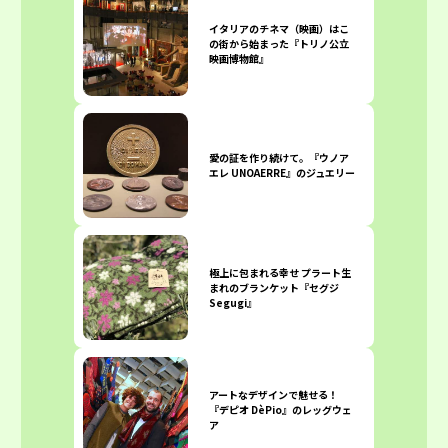
イタリアのチネマ（映画）はこ
の街から始まった『トリノ公立
映画博物館』
愛の証を作り続けて。『ウノア
エレ UNOAERRE』のジュエリー
極上に包まれる幸せ プラート生
まれのブランケット『セグジ
Segugi』
アートなデザインで魅せる！
『デピオ DèPio』のレッグウェ
ア