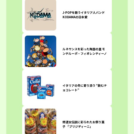
J-POPを歌うイタリア人バンド
KODAMAの日本愛
ルネサンスを彩った陶器の里 モ
ンテルーポ・フィオレンティーノ
イタリアの冬に寄り添う “飲むチ
ョコレート”
修道女伝説に彩られたお祭り菓
子 「ブリジディーニ」