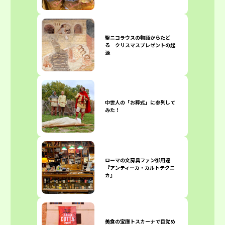
聖ニコラウスの物語からたど
る クリスマスプレゼントの起
源
中世人の「お葬式」に参列して
みた！
ローマの文房具ファン御用達
『アンティーカ・カルトテクニ
カ』
美食の宝庫トスカーナで目覚め