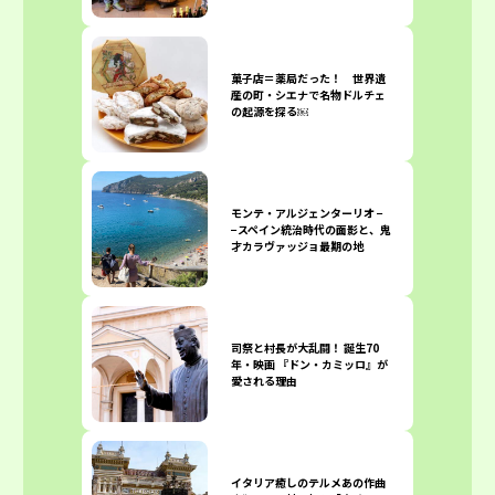
菓子店＝薬局だった！ 世界遺
産の町・シエナで名物ドルチェ
の起源を探る￼
モンテ・アルジェンターリオ −
−スペイン統治時代の面影と、鬼
才カラヴァッジョ最期の地
司祭と村長が大乱闘！ 誕生70
年・映画 『ドン・カミッロ』が
愛される理由
イタリア癒しのテルメ―――あの作曲