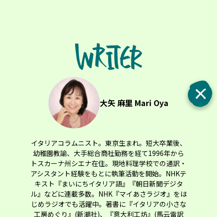
大矢 麻里 Mari Oya
イタリアコラムニスト。東京生まれ。短大卒業後、
幼稚園教諭、大手総合商社勤務を経て1996年から
トスカーナ州シエナ在住。現地料理学校での通訳・
アシスタント経験をもとに執筆活動を開始。NHKテ
キスト『まいにちイタリア語』『朝日新聞デジタ
ル』などに連載多数。NHK『マイあさラジオ』をは
じめラジオでも活躍中。著書に『イタリアの小さな
工房めぐり』(新潮社)、『意大利工坊』(馬云雷訳