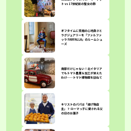
ト vs 17世紀前の聖女の鈴
オフタイムに究極の心地良さと
ラグジュアリーを『ファルファ
ッラ FARFALLA』のルームシュ
ーズ
南部だけじゃない！北イタリア
でもトマト農業＆加工が栄えた
わけ──トマト博物館を訪ねて
キリストのパパは「揚げ物店
主」？ ローマっ子に愛される父
の日のお菓子