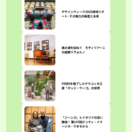
デザインウィーク2025現地リポ
ート : その魅力の秘密と未来
魂の源を訪ねて モディリアーニ
の故郷リヴォルノ
FENDIを魅了したテラコッタ工
房「ポッジ・ウーゴ」の世界
「ジーンズ」とイタリアの深い
関係！ 第107回ピッティ・イマ
ージネ・ウオモから