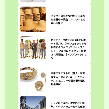
イタリアの小さな村から生まれ
た世界の一流品 フィレンツェの
麦わら帽子
ピッティ・ウオモ2019春夏レポ
ート第1弾。クラシコイタリアを
代表するラグジュアリー・ブラ
ンド 「ブルネロ クチネリ」が愛
される理由。 | メンズファッショ
ン
未来のマエストロ（職人）を育
成する「ダミアーニ・アカデミ
ー」 ジュエリーの里が取り組む
社会貢献
トリノに生まれ、愛されて120
年。イタリアのコーヒー文化を