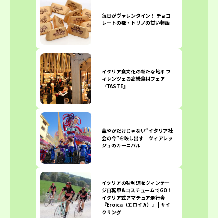
毎日がヴァレンタイン！ チョコ
レートの都・トリノの甘い物語
イタリア食文化の新たな地平 フ
ィレンツェの高級食材フェア
『TASTE』
華やかだけじゃない“イタリア社
会の今”を映し出す ヴィアレッ
ジョのカーニバル
イタリアの砂利道をヴィンテー
ジ自転車&コスチュームでGO！
イタリア式アマチュア走行会
『Eroica（エロイカ）』 | サイ
クリング