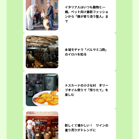
イタリア人はいつも動物と一
緒。ペット向け最新ファッショ
ンから「豚が寄り添う聖人」ま
で
本場モデナで「バルサミコ酢」
のイロハを知る
トスカーナの小さな村 オリー
ブオイル祭りで「搾りたて」を
楽しむ
新しくて懐かしい！ ワインの
量り売りがトレンドに