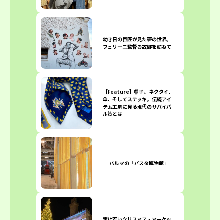
幼き日の巨匠が見た夢の世界。
フェリーニ監督の故郷を訪ねて
【Feature】帽子、ネクタイ、
傘、そしてステッキ。伝統アイ
テム工房に見る現代のサバイバ
ル策とは
パルマの『パスタ博物館』
実は若いクリスマス・マーケッ