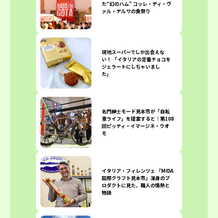
た“幻のハム” コッレ・ディ・ヴ
ァル・デルサの食祭り
現地スーパーでしか出会えな
い！ 「イタリアの定番チョコを
ジェラートにしちゃいまし
た」
名門紳士モード見本市が「自転
車ライフ」を提案すると｜第108
回ピッティ・イマージネ・ウオ
モ
イタリア・フィレンツェ 『MIDA
国際クラフト見本市』渾身のプ
ロダクトに見た、職人の情熱と
物語