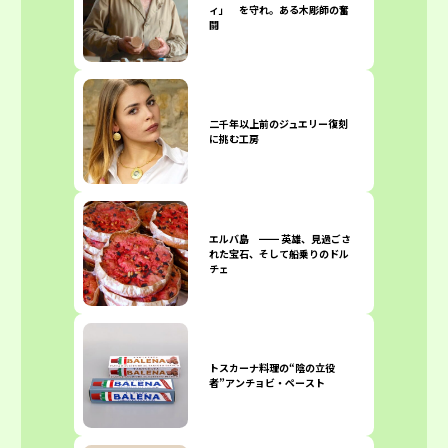
ィ」 を守れ。ある木彫師の奮
闘
二千年以上前のジュエリー復刻
に挑む工房
エルバ島 ━━ 英雄、見過ごさ
れた宝石、そして船乗りのドル
チェ
トスカーナ料理の“陰の立役
者”アンチョビ・ペースト