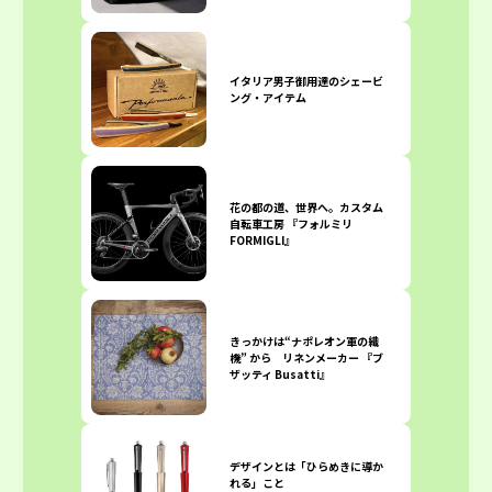
イタリア男子御用達のシェービ
ング・アイテム
花の都の道、世界へ。カスタム
自転車工房 『フォルミリ
FORMIGLI』
きっかけは“ナポレオン軍の織
機” から リネンメーカー 『ブ
ザッティ Busatti』
デザインとは「ひらめきに導か
れる」こと