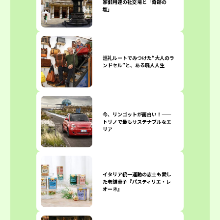
家御用達の社交場と「奇跡の
塩」
巡礼ルートでみつけた“大人のラ
ンドセル”と、ある職人人生
今、リンゴットが面白い！――
トリノで最もサステナブルなエ
リア
イタリア統一運動の志士も愛し
た老舗菓子『パスティリエ・レ
オーネ』