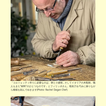
「コルツェッティ作りに必要なのは、卵と小麦粉…そしてイタリアの木彫師。職
人もまた“材料”のひとつなのです」とフィリッポさん。彫刻刀を巧みに操りなが
ら模様を刻んでゆきます(Photo: Rachel Dagan Chef）