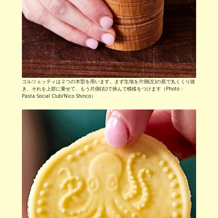
コルツェッティは２つの木型を用います。まず生地を片側(左)の底で丸くくり抜
き、それを上部に乗せて、もう片側(右)で挟んで模様をつけます（Photo：
Pasta Social Club/Nico Shinco）