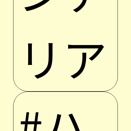
リア
#ハ