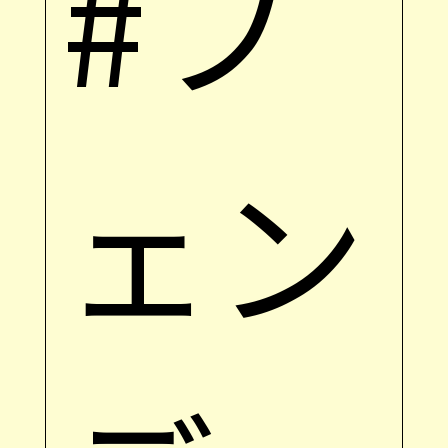
#フ
ェン