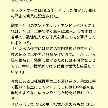
(Photo: MARI OYA)
ポッジ・ウーゴは1919年、そうした輝かしい郷土
の歴史を背景に設立された。
創業４代目のアントネッラ・アンドレイさんによ
れば、今日、工房で働く職人は20人。うち半数は
若手で、熟練職人から作業を通じて技を習得して
いるという。
「私たちの仕事には特定の専門学校が存在せず、
技の伝承には努力と忍耐が伴います。しかし、伝
統を維持し、繁栄し続けるためには不可欠なこと
です。幸い、我が家では５代目の世代も成長して
います」
真裏にある自社採掘場の土を運び込み、丹念に手
で捏ねて粘土にしていく。そこには106年前の創
業時のような、ゆったりとした時間が流れてい
る。
「いっぽうで現代の生活様式が求めるものに応え