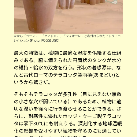
左から「コーン」、「クアドロ」、「フィオーレ」と名付けられたイドラ・コ
レクション (Photo: POGGI UGO)
最大の特徴は、植物に最適な湿度を供給する仕組
みである。脇に備えられた円筒状のタンクが水分
の維持・給水の双方を行う。形状の着想源は、な
んと古代ローマのテラコッタ製雨樋(あまどい)と
いうから驚きだ。
そもそもテラコッタが多孔性（目に見えない無数
の小さな穴が開いている）であるため、植物に適
切な潤いを徐々に行き渡らせることができる。さ
らに、耐寒性に優れたポッジ・ウーゴ製テラコッ
タは零下30℃にも耐えうる。深刻化する地球温暖
化の影響を受けやすい植物を守るのにも適してい