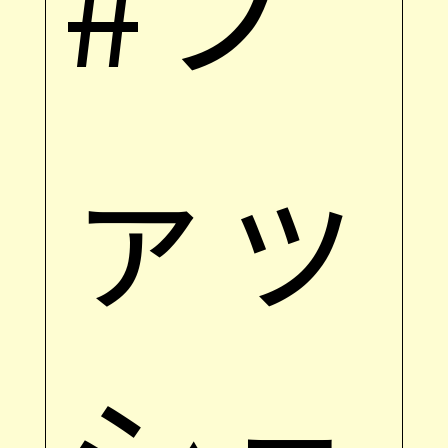
#フ
ァッ