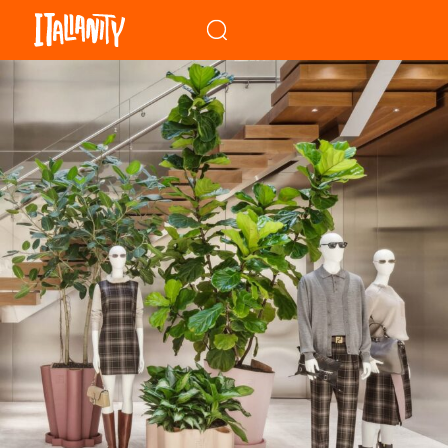
When autocomplete results a