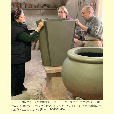
イドラ・コレクションの製作風景。デザイナーのサブリナ・スグアンチ・バロ
ーニ(左)、ポッジ・ウーゴ当主のアントネッラ・アンドレイ(中央)が熟練職人と
共に形を生み出していく (Photo: POGGI UGO)