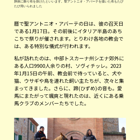
胴体に飾り布を掛けたといいます。聖アントニオ・アバーテを描いた布もたび
たび用いられました
暦で聖アントニオ・アバーテの日は、彼の召天日
である1月17日。その前後にイタリア半島のあち
こちで祭りが催されます。とりわけ各地の教会で
は、ある特別な儀式が行われます。
私が訪れたのは、中部トスカーナ州シエナ郊外に
ある人口9900人余りの村、ソヴィチッレ。2023
年1月15日の午前、教会前で待っていると、犬や
猫、ウサギや鳥を連れた飼い主たちが、次々と集
まってきました。さらに、蹄(ひずめ)の音も。愛
馬にまたがって颯爽と現れたのは、近くにある乗
馬クラブのメンバーたちでした。