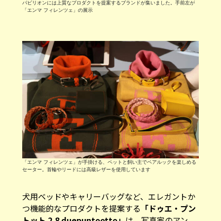
パビリオンには上質なプロダクトを提案するブランドが集いました。手前左が
「エンマ フィレンツェ」の展示
「エンマ フィレンツェ」が手掛ける、ペットと飼い主でペアルックを楽しめる
セーター。首輪やリードには高級レザーを使用しています
犬用ベッドやキャリーバッグなど、エレガントか
つ機能的なプロダクトを提案する
「ドゥエ・プン
トット 2.8 duepuntootto」
は、写真家のアン