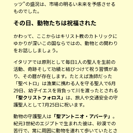
ッツ”の盛況は、市場の明るい未来を予感させる
ものでした。
その日、動物たちは祝福された
かわって、ここからはキリスト教のカトリックに
ゆかりが深いこの国ならではの、動物との関わり
をお話ししましょう。
イタリアでは原則として毎日1人の聖人を生前の
活動、奇跡そして功績と結びつけて祝う習慣があ
り、その暦が存在します。たとえば漁師だった
「聖ペトロ」は漁業に携わる人を守る聖人で6月
29日、幼子イエスを背負って川を渡ったとされる
「聖クリストフォロス」
は、旅人や交通安全の守
護聖人として7月25日に祝います。
動物の守護聖人は
「聖アントニオ・アバーテ」
。
紀元3世紀のエジプトで生まれた彼は、砂漠での
苦行で、常に周囲に動物を連れて歩いていたとさ