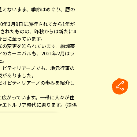
見えないまま、季節はめぐり、暦の
0年3月9日に施行されてから1年が
除されたものの、昨秋からは新たに4
今日に至っています。
式の変更を迫られています。絢爛豪
のカーニバルも、2021年2月はラ
た。
・ピティリアーノでも、地元行事の
姿がありました。
だけピティリアーノの歩みを紹介し
に広がっています。一帯に人々が住
かエトルリア時代に遡ります。(提供
rticle