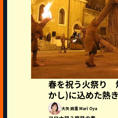
春を祝う火祭り 
かし)に込めた熱
大矢 麻里 Mari Oya