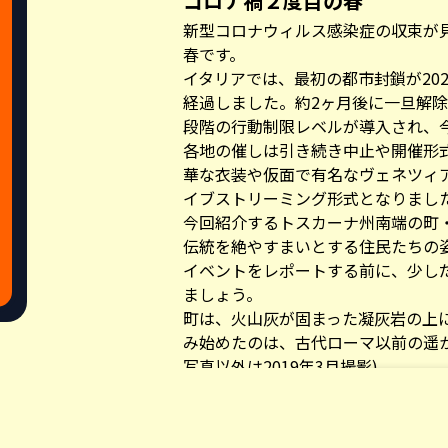
コロナ禍２度目の春
新型コロナウィルス感染症の収束が
春です。
イタリアでは、最初の都市封鎖が202
経過しました。約2ヶ月後に一旦解
段階の行動制限レベルが導入され、
各地の催しは引き続き中止や開催形
華な衣装や仮面で有名なヴェネツィア
イブストリーミング形式となりまし
今回紹介するトスカーナ州南端の町
伝統を絶やすまいとする住民たちの
イベントをレポートする前に、少し
ましょう。
町は、火山灰が固まった凝灰岩の上
み始めたのは、古代ローマ以前の遥
写真以外は2019年3月撮影)
Share this a