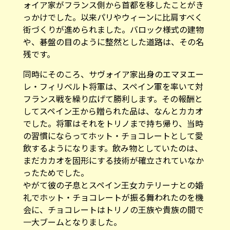
ォイア家がフランス側から首都を移したことがき
っかけでした。以来パリやウィーンに比肩すべく
街づくりが進められました。バロック様式の建物
や、碁盤の目のように整然とした道路は、その名
残です。
同時にそのころ、サヴォイア家出身のエマヌエー
レ・フィリベルト将軍は、スペイン軍を率いて対
フランス戦を繰り広げて勝利します。その報酬と
してスペイン王から贈られた品は、なんとカカオ
でした。将軍はそれをトリノまで持ち帰り、当時
の習慣にならってホット・チョコレートとして愛
飲するようになります。飲み物としていたのは、
まだカカオを固形にする技術が確立されていなか
ったためでした。
やがて彼の子息とスペイン王女カテリーナとの婚
礼でホット・チョコレートが振る舞われたのを機
会に、チョコレートはトリノの王族や貴族の間で
一大ブームとなりました。