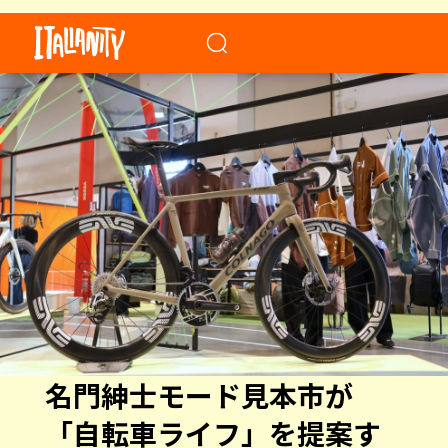
When autocomplete results a
名門紳士モード見本市が
「自転車ライフ」を提案す