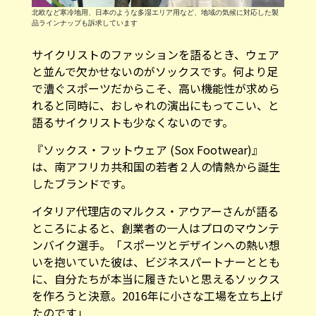
北欧など寒冷地用、日本のような多湿エリア用など、地域の気候に対応した製
品ラインナップも訴求しています
サイクリストのファッションを語るとき、ウェア
と並んで欠かせないのがソックスです。何より足
で漕ぐスポーツだからこそ、高い機能性が求めら
れると同時に、おしゃれの演出にもってこい、と
語るサイクリストも少なくないのです。
『
ソックス・フットウェア (Sox Footwear)
』
は、南アフリカ共和国の若者２人の情熱から誕生
したブランドです。
イタリア代理店のマルクス・アウアーさんが語る
ところによると、創業者の一人はプロのマウンテ
ンバイク選手。「スポーツとデザインへの熱い想
いを抱いていた彼は、ビジネスパートナーととも
に、自分たちが本当に履きたいと思えるソックス
を作ろうと決意。2016年に小さな工場を立ち上げ
たのです」