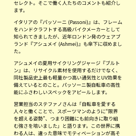
セレクト。そこで働く人たちのコメントも紹介し
ます。
イタリアの『
パッソーニ (Passoni)
』は、フレーム
をハンドクラフトする高級バイクメーカーとして
知られてきましたが、近年ロンドン発のウェアブ
ランド『
アシュメイ (Ashmei)
』も傘下に収めまし
た。
アシュメイの夏用サイクリングジャージ『ブルト
ン』は、リサイクル素材を使用するだけでなく、
同社製品史上最も軽量かつ高い通気性とUV効果を
備えているとのこと。パッソーニ製自転車の高性
能にふさわしいスペックをアピールします。
営業担当のステファノさんは「自転車を愛する
人々と働くことで、スポーツマンのように“限界
を超える姿勢”、つまり困難にも前向きに取り組
む強さを培いました」と語ります。この世界に携
わる人は、違った意味でモティベーションが高そ