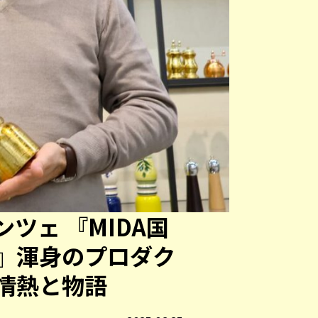
ツェ 『MIDA国
』渾身のプロダク
の情熱と物語