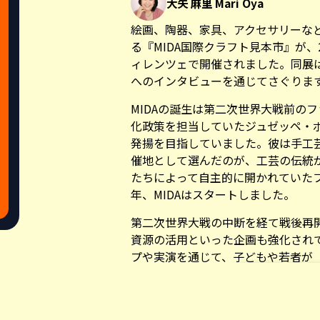
大矢 麻里 Mari Oya
絵画、陶器、家具、アクセサリーな
る『
MIDA国際クラフト見本市
』が、
ィレンツェで開催されました。同展
へのインタビューを通じてさぐりま
MIDAの誕生は第二次世界大戦前の
化政策を担当していたジュゼッペ・
発揚を目指していました。彼は手工
催地として選んだのが、工芸の伝統
たちによって自主的に開かれていたフ
年、MIDAはスタートしました。
第二次世界大戦の中断を経て戦後再開
資源の活用といった企画も強化され
プや実演を通じて、子どもや若者が
企画も導入。未来の職人たちへのゲ
した。
Share this a