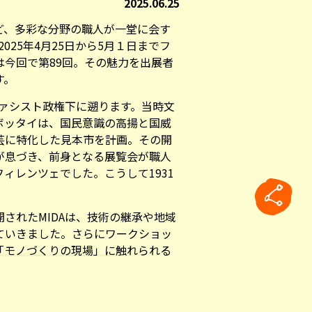
2025.06.25
ど、多彩な分野の職人が一堂に会す
2025年4月25日から5月１日までフ
は今回で第89回。その魅力を出展者
す。
ファシスト政権下に遡ります。当時文
ボッタイは、国民意識の高揚と国威
芸に特化した見本市を計画。その開
が息づき、前身となる展覧会が職人
ィレンツェでした。こうして1931
されたMIDAは、技術の継承や地域
ていきました。さらにワークショッ
「モノづくりの現場」に触れられる
ートウェイ役も果たすようになりま
rticle