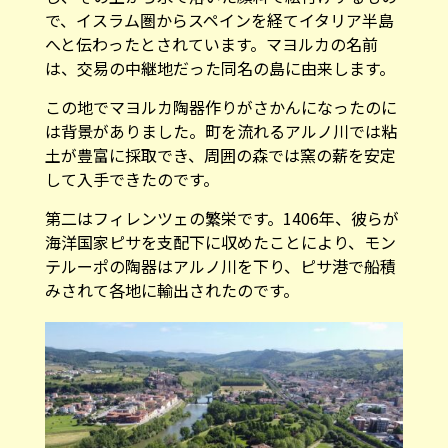
で、イスラム圏からスペインを経てイタリア半島
へと伝わったとされています。マヨルカの名前
は、交易の中継地だった同名の島に由来します。
この地でマヨルカ陶器作りがさかんになったのに
は背景がありました。町を流れるアルノ川では粘
土が豊富に採取でき、周囲の森では窯の薪を安定
して入手できたのです。
第二はフィレンツェの繁栄です。1406年、彼らが
海洋国家ピサを支配下に収めたことにより、モン
テルーポの陶器はアルノ川を下り、ピサ港で船積
みされて各地に輸出されたのです。