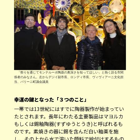
「祭りを通じてモンテルーポ陶器の奥深さを知ってほしい」と熱く語る市関
係者のみなさん。左からデジイ副市長、ロンディ市長、ヴィヴィアーニ文化担
当、パリーニ町議会議員
幸運の鍵となった「３つのこと」
一帯では13世紀にはすでに陶器製作が始まってい
たとされます。長年にわたる主要製品はマヨルカ
もしくは錫釉陶器(すずゆうとうき)と呼ばれるも
のです。素焼きの器に錫を含んだ白い釉薬を施
し、その上から水で溶いた顔料で絵付けするもの