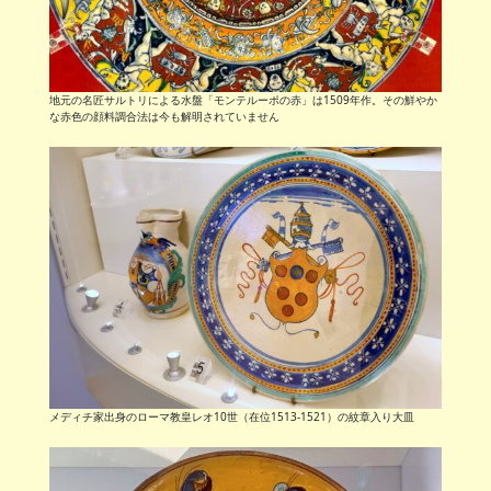
地元の名匠サルトリによる水盤「モンテルーポの赤」は1509年作。その鮮やか
な赤色の顔料調合法は今も解明されていません
メディチ家出身のローマ教皇レオ10世（在位1513-1521）の紋章入り大皿