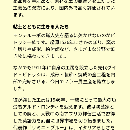
工芸品の双方により、国内外で高く評価されてい
ます。
粘土とともに生きる人たち
モンテルーポの職人史を語るに欠かせないのがビ
トッシ一族です。起源1536年にさかのぼり、窯の
仕切りや成形、絵付師など、さまざまな分野で焼
き物に携わってきました。
なかでも1921年に自身の工房を設立した先代グイ
ド・ビトッシは、成形・装飾・焼成の全工程を内
部で完結させる、今日でいう一貫生産を確立しま
した。
彼が興した工房は1946年、一族にとって最大の功
労者アルド・ロンディを迎えます。彼は陶芸家と
しての腕と、大戦中の南アフリカ抑留生活で習得
した英語力を武器に世界市場を切り拓きました。
代表作「リミニ・ブルー」は、イタリアらしさを
前面に押し出した作品として、とりわけアメリカ