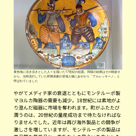
黄色地に活き活きとした人々を描いた17世紀の絵皿。同様の絵柄はその軽妙さ
から、当時流行していた即興喜劇の登場人物にあやかり「アルレッキーノ」と
呼ばれていました
やがてメディチ家の衰退とともにモンテルーポ製
マヨルカ陶器の需要も減少。18世紀には素地がよ
り澄んだ磁器に市場を奪われます。町がふたたび
潤うのは、20世紀の量産成功まで待たなければな
りませんでした。近年は再び海外製品との競争が
激しさを増していますが、モンテルーポの製品は
高品質な量産品と、素朴な土の風合いを生かした