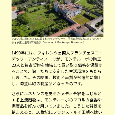
アルノ川の流れとともに育まれたモンテルーポ。手前は16世紀に建てられたメ
ディチ家の別荘 (写真提供: Comune di Montelupo Fiorentino)
1490年には、フィレンツェ商人フランチェスコ・
デッリ・アンティノーリが、モンテルーポの陶工
23人と独占契約を締結して買い取り価格を保証す
ることで、陶工たちに安定した生活環境をもたら
しました。その結果、技術と品質が飛躍的に向上
し、陶芸は町の特産品となったのです。
さらにルネサンスを支えたメディチ家をはじめと
する上流階級は、モンテルーポのマヨルカ食器や
調度品を好んで用いていました。こうした背景を
踏まえると、16世紀にフランス・ルイ王朝へ嫁い
だカテリーナ・ディ・メディチの嫁入り道具に、