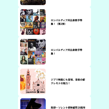
ロンバルディア州出身歌手特
集！（第2弾）
ロンバルディア州出身歌手特
集！
ジブリ映画にも登場、音楽の都
クレモナの魅力！
熊野－ソレント姉妹都市20周年