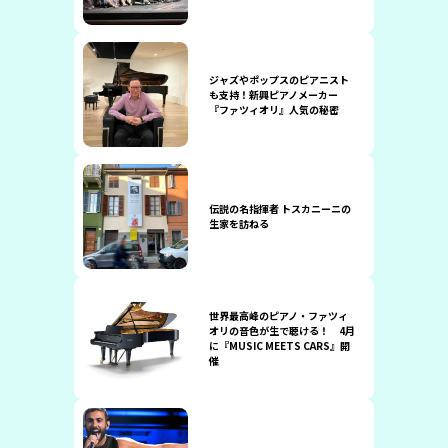
ジャズやポップスのピアニスト
も支持！新興ピアノメーカー
『ファツィオリ』人気の秘密
伝説の名指揮者 トスカニーニの
生家を訪ねる
世界最高峰のピアノ・ファツィ
オリの音色が生で聴ける！ 4月
に『MUSIC MEETS CARS』開
催