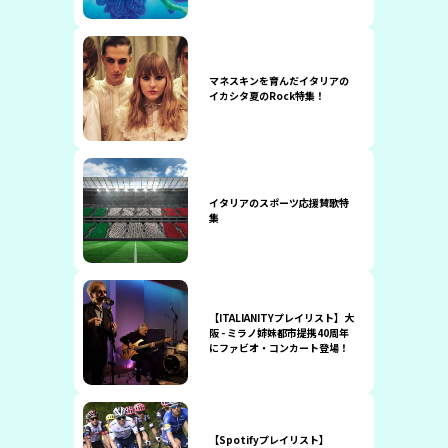
マネスキンを育んだイタリアの
イカシタ夏のRock特集！
イタリアのスポーツ応援賛歌特
集
【ITALIANITYプレイリスト】大
阪 - ミラノ姉妹都市提携40周年
にファビオ・コンカート登場！
【Spotifyプレイリスト】