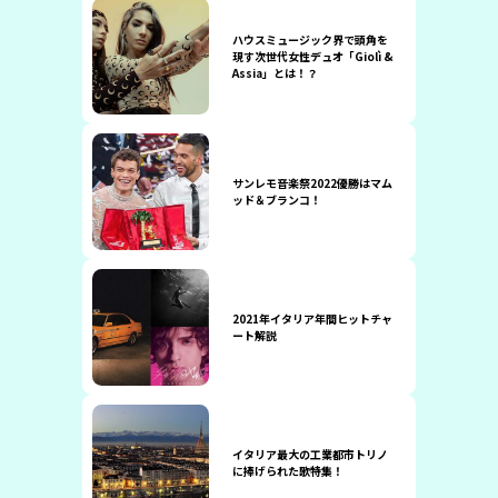
ハウスミュージック界で頭角を
現す次世代女性デュオ「Giolì &
Assia」とは！？
サンレモ音楽祭2022優勝はマム
ッド＆ブランコ！
2021年イタリア年間ヒットチャ
ート解説
イタリア最大の工業都市トリノ
に捧げられた歌特集！