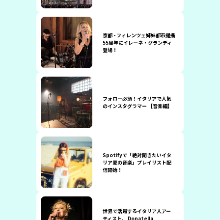
京都 - フィレンツェ姉妹都市提携
55周年にイレーネ・グランディ
登場！
フォロー必須！イタリアで人気
のインスタグラマー 【音楽編】
Spotifyで「絶対聞きたいイタ
リア夏の音楽」プレイリスト配
信開始！
世界で活躍するイタリア人アー
ティスト、 Donatella