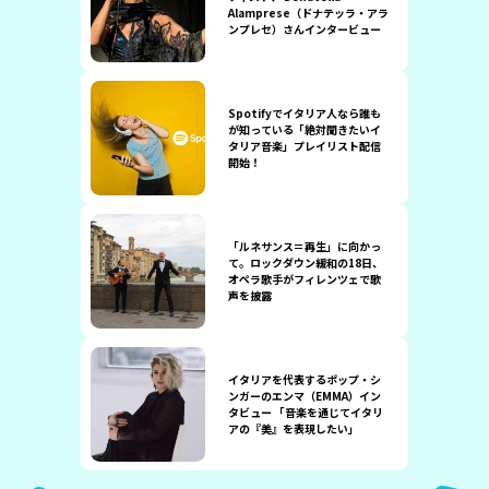
Alamprese（ドナテッラ・アラ
ンプレセ）さんインタービュー
Spotifyでイタリア人なら誰も
が知っている「絶対聞きたいイ
タリア音楽」プレイリスト配信
開始！
「ルネサンス＝再生」に向かっ
て。ロックダウン緩和の18日、
オペラ歌手がフィレンツェで歌
声を披露
イタリアを代表するポップ・シ
ンガーのエンマ（EMMA）イン
タビュー 「音楽を通じてイタリ
アの『美』を表現したい」