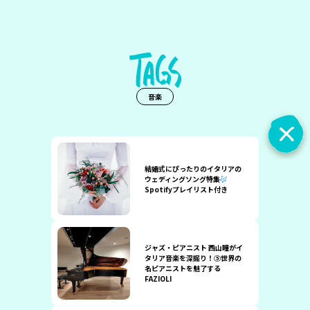
音楽
結婚式にぴったりのイタリアの
ウェディングソング特集
Spotifyプレイリスト付き
ジャズ・ピアニスト 西山瞳がイ
タリア音楽を深掘り！⑤世界の
名ピアニストを魅了する
FAZIOLI