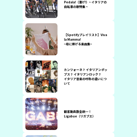
Pedala!（漕げ!）~ イタリアの
自転車の歌特集 ~
【Spotifyプレイリスト】Viva
la Mamma!
~母に捧げる楽曲集~
カンツォーネ？ イタリアンポッ
プス？ イタリアンロック？
イタリア音楽の呼称の違いにつ
いて
観客動員数全欧一！
Ligabue（リガブエ）