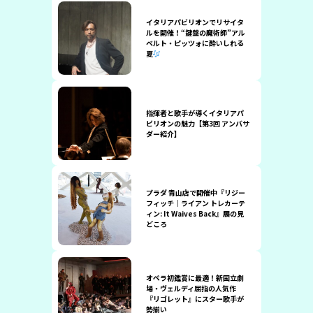
イタリアパビリオンでリサイタ
ルを開催！“鍵盤の魔術師”アル
ベルト・ピッツォに酔いしれる
夏
指揮者と歌手が導くイタリアパ
ビリオンの魅力【第3回 アンバサ
ダー紹介】
プラダ 青山店で開催中『リジー
フィッチ｜ライアン トレカーテ
ィン: It Waives Back』展の見
どころ
オペラ初鑑賞に最適！新国立劇
場・ヴェルディ屈指の人気作
『リゴレット』にスター歌手が
勢揃い