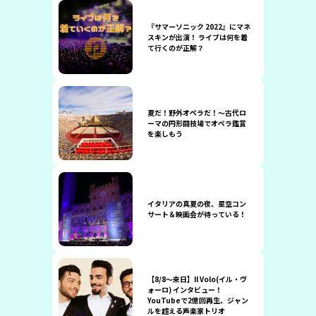
『サマーソニック 2022』にマネ
スキンが出演！ ライブは何を着
て行くのが正解？
夏だ！野外オペラだ！〜古代ロ
ーマの円形闘技場でオペラ鑑賞
を楽しもう
イタリアの真夏の夜、星空コン
サート＆映画会が待っている！
【8/8〜来日】Il Volo(イル・ヴ
ォーロ) インタビュー！
YouTubeで2億回再生、ジャン
ルを超える声楽家トリオ