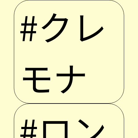
#クレ
モナ
#ロン