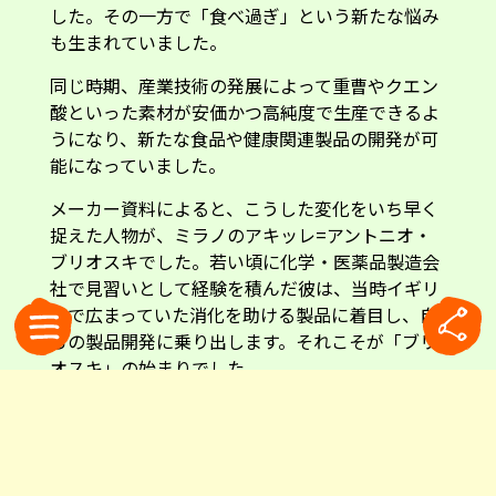
した。その一方で「食べ過ぎ」という新たな悩み
も生まれていました。
同じ時期、産業技術の発展によって重曹やクエン
酸といった素材が安価かつ高純度で生産できるよ
うになり、新たな食品や健康関連製品の開発が可
能になっていました。
メーカー資料によると、こうした変化をいち早く
捉えた人物が、ミラノのアキッレ=アントニオ・
ブリオスキでした。若い頃に化学・医薬品製造会
社で見習いとして経験を積んだ彼は、当時イギリ
スで広まっていた消化を助ける製品に着目し、自
らの製品開発に乗り出します。それこそが「ブリ
オスキ」の始まりでした。
前述の私の友人は医師でもあります。「もちろん
医薬品ではないので、特定の医療効果を保証する
ものではないけれど」と前置きしながら、彼は思
い出を話してくれました。