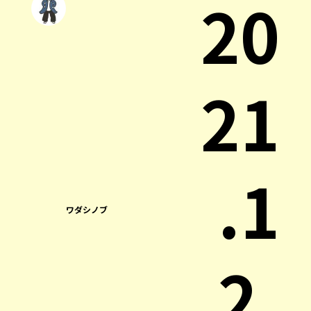
20
21
.1
ワダシノブ
2.