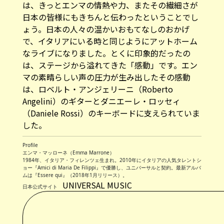
は、きっとエンマの情熱や力、またその繊細さが
日本の皆様にもきちんと伝わったということでし
ょう。日本の人々の温かいおもてなしのおかげ
で、イタリアにいる時と同じようにアットホーム
なライブになりました。とくに印象的だったの
は、ステージから溢れてきた「感動」です。エン
マの素晴らしい声の圧力が生み出したその感動
は、ロベルト・アンジェリーニ（Roberto
Angelini）のギターとダニエーレ・ロッセィ
（Daniele Rossi）のキーボードに支えられていま
した。
Profile
エンマ・マッローネ（Emma Marrone）
1984年、イタリア・フィレンツェ生まれ。2010年にイタリアの人気タレントシ
ョー『Amici di Maria De Filippi』で優勝し、ユニバーサルと契約。最新アルバ
ムは『Essere qui』（2018年1月リリース）。
UNIVERSAL MUSIC
日本公式サイト