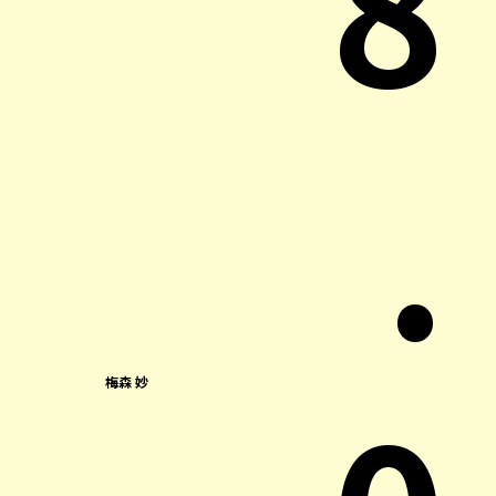
8
.
梅森 妙