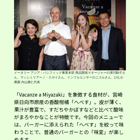
イータリー アジア・パシフィック事業本部 商品開発マネージャーの渾川駒子さ
ん、マッシミリアーノ・スガイさん、インフルエンサーのニコルさん、ひむか
農園 内山雅仁代表
「Vacanze a Miyazaki」を象徴する食材が、宮崎
県日向市原産の香酸柑橘「へべす」。皮が薄く、
果汁が豊富で、すだちやかぼすなどと比べて酸味
がまろやかなことが特徴です。今回のメニューで
は、バーガーに添えられた「へべす」を絞って味
わうことで、普通のバーガーとの「味変」が楽し
めます。