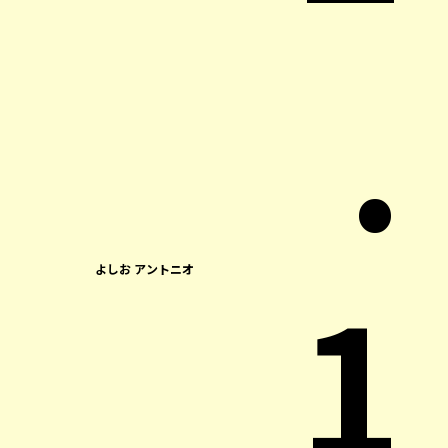
.
1
よしお アントニオ