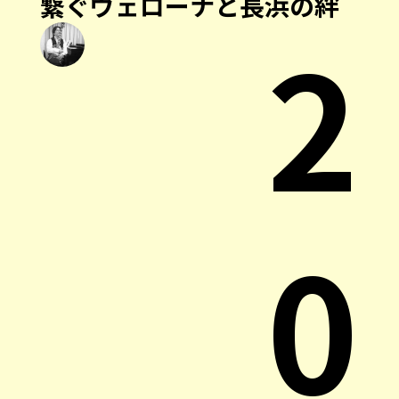
繋ぐヴェローナと長浜の絆
2
0