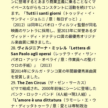
ンに登場するとあまり商業主義に乗ることなくマ
イペースながらもコンスタントに活動を続けてい
ます。「
Tutti i santi giorni
（トゥッティ・イ・
サンティ・ジョルニ / 意：毎日ずっと）」
（2012）は同年にパオロ・ヴィルツィ監督が同名
映画のサントラに採用し、翌2013年に栄誉あるダ
ヴィッド・ディ・ドナテッロ賞の最優秀オリジナ
ル楽曲賞に輝きました。
28.
ヴィルジニアーナ・ミッレル
「
Lettera di
San Paolo agli operai
（レッテラ・ディ・サン・
パオロ・アッリ・オペライ / 意：作業員への聖パ
ウロの手紙）」（2013）
翌2014年にタルガ・テンコ賞の年間最優秀楽曲賞
を受賞しました。
29.
The Zen Circus
（ザ・ゼン・サーカス）
ピサで結成され、2000年前後にシーンに登場した
パンク・ロック・バンド（4人組→現3人組）。
「
L'amore è una dittatura
（ラモーレ・エ・ウ
ナ・ディッタトゥーラ / 意：愛とは専制政治