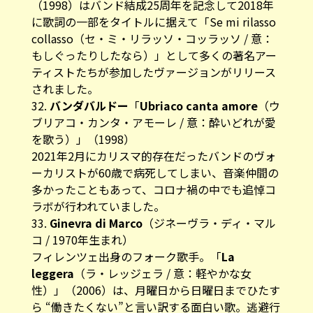
（1998）はバンド結成25周年を記念して2018年
に歌詞の一部をタイトルに据えて「Se mi rilasso
collasso（セ・ミ・リラッソ・コッラッソ / 意：
もしぐったりしたなら）」として多くの著名アー
ティストたちが参加したヴァージョンがリリース
されました。
32.
バンダバルドー
「
Ubriaco canta amore
（ウ
ブリアコ・カンタ・アモーレ / 意：酔いどれが愛
を歌う）」（1998）
2021年2月にカリスマ的存在だったバンドのヴォ
ーカリストが60歳で病死してしまい、音楽仲間の
多かったこともあって、コロナ禍の中でも追悼コ
ラボが行われていました。
33.
Ginevra di Marco
（ジネーヴラ・ディ・マル
コ / 1970年生まれ）
フィレンツェ出身のフォーク歌手。「
La
leggera
（ラ・レッジェラ / 意：軽やかな女
性）」（2006）は、月曜日から日曜日までひたす
ら “働きたくない”と言い訳する面白い歌。逃避行