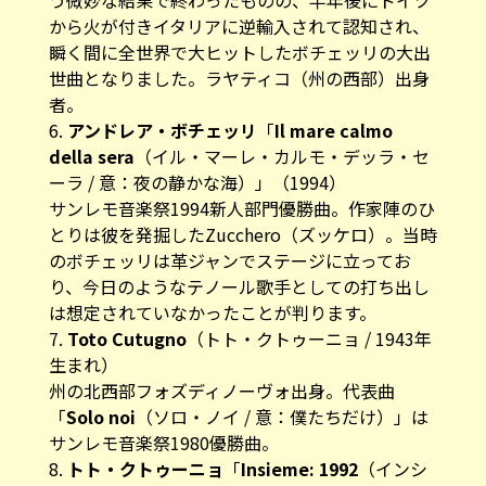
う微妙な結果で終わったものの、半年後にドイツ
から火が付きイタリアに逆輸入されて認知され、
瞬く間に全世界で大ヒットしたボチェッリの大出
世曲となりました。ラヤティコ（州の西部）出身
者。
6.
アンドレア・ボチェッリ
「
Il mare calmo
della sera
（イル・マーレ・カルモ・デッラ・セ
ーラ / 意：夜の静かな海）」（1994）
サンレモ音楽祭1994新人部門優勝曲。作家陣のひ
とりは彼を発掘したZucchero（ズッケロ）。当時
のボチェッリは革ジャンでステージに立ってお
り、今日のようなテノール歌手としての打ち出し
は想定されていなかったことが判ります。
7.
Toto Cutugno
（トト・クトゥーニョ / 1943年
生まれ）
州の北西部フォズディノーヴォ出身。代表曲
「
Solo noi
（ソロ・ノイ / 意：僕たちだけ）」は
サンレモ音楽祭1980優勝曲。
8.
トト・クトゥーニョ
「
Insieme: 1992
（インシ