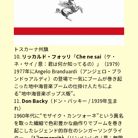
トスカーナ州旗
10.
リッカルド・フォッリ
「
Che ne sai
（ケ・
ネ・サイ / 意：君は何か知ってるの）」（1979）
1977年にAngelo Branduardi（アンジェロ・ブラ
ンドゥアルディ）の登場で一気にブームが巻き起
こった地中海音楽ブームの仕掛け人たちによ
る“地中海音楽ポップス版”。
11.
Don Backy
（ドン・バッキー / 1939年生ま
れ）
1960年代に“モザイク・カンツォーネ”という異名
を取った繊細で色彩豊かな曲作りでブームを巻き
起こしたレジェンド的存在のシンガーソングライ
ター。「
L'immensità
（リンメンシタ / 意：無限