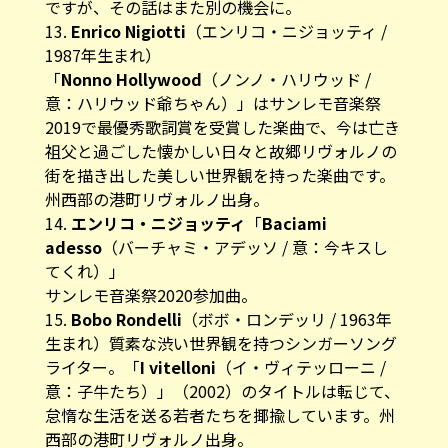
ですが、その話はまた別の機会に。
13.
Enrico Nigiotti
（エンリコ・ニジョッティ /
1987年生まれ）
「
Nonno Hollywood
（ノンノ・ハリウッド /
意：ハリウッド爺ちゃん）」はサンレモ音楽祭
2019で最優秀歌詞賞を受賞した楽曲で、今は亡き
祖父と過ごした懐かしい日々と故郷リヴォルノの
街を描き出した美しい世界観を持った楽曲です。
州西部の港町リヴォルノ出身。
14.
エンリコ・ニジョッティ
「
Baciami
adesso
（バーチャミ・アデッソ / 意：今キスし
てくれ）」
サンレモ音楽祭2020参加曲。
15.
Bobo Rondelli
（ボボ・ロンデッリ / 1963年
生まれ）質素な渋い世界観を持つシンガーソング
ライター。「
I vitelloni
（イ・ヴィテッローニ /
意：子牛たち）」（2002）のタイトルは転じて、
怠惰な生活を送る若者たちを揶揄しています。州
西部の港町リヴォルノ出身。