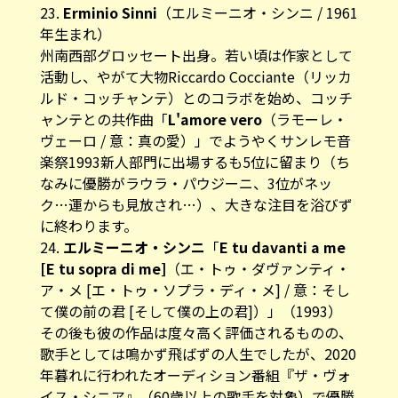
23.
Erminio Sinni
（エルミーニオ・シンニ / 1961
年生まれ）
州南西部グロッセート出身。若い頃は作家として
活動し、やがて大物Riccardo Cocciante（リッカ
ルド・コッチャンテ）とのコラボを始め、コッチ
ャンテとの共作曲「
L'amore vero
（ラモーレ・
ヴェーロ / 意：真の愛）」でようやくサンレモ音
楽祭1993新人部門に出場するも5位に留まり（ち
なみに優勝がラウラ・パウジーニ、3位がネッ
ク…運からも見放され…）、大きな注目を浴びず
に終わります。
24.
エルミーニオ・シンニ
「
E tu davanti a me
[E tu sopra di me]
（エ・トゥ・ダヴァンティ・
ア・メ [エ・トゥ・ソプラ・ディ・メ] / 意：そし
て僕の前の君 [そして僕の上の君]）」（1993）
その後も彼の作品は度々高く評価されるものの、
歌手としては鳴かず飛ばずの人生でしたが、2020
年暮れに行われたオーディション番組『ザ・ヴォ
イス・シニア』（60歳以上の歌手を対象）で優勝