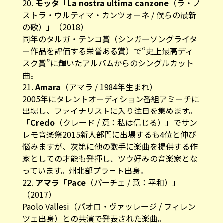
20.
モッタ
「
La nostra ultima canzone
（ラ・ノ
ストラ・ウルティマ・カンツォーネ / 僕らの最新
の歌）」（2018）
同年のタルガ・テンコ賞（シンガーソングライタ
ー作品を評価する栄誉ある賞）で“史上最高ディ
スク賞”に輝いたアルバムからのシングルカット
曲。
21.
Amara
（アマラ / 1984年生まれ）
2005年にタレントオーディション番組アミーチに
出場し、ファイナリストに入り注目を集めます。
「
Credo
（クレード / 意：私は信じる）」でサン
レモ音楽祭2015新人部門に出場するも4位と伸び
悩みますが、次第に他の歌手に楽曲を提供する作
家としての才能も発揮し、ツウ好みの音楽家とな
っています。州北部プラ－ト出身。
22.
アマラ
「
Pace
（パーチェ / 意：平和）」
（2017）
Paolo Vallesi（パオロ・ヴァッレージ / フィレン
ツェ出身）との共演で発表された楽曲。