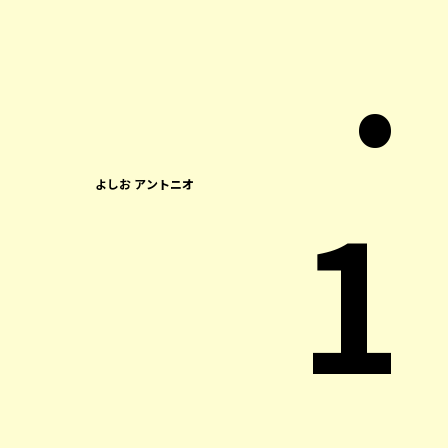
.
1
よしお アントニオ