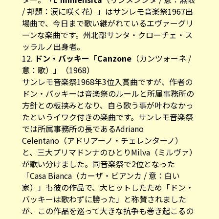
/ 邦題：涙に咲く花）」はサンレモ音楽祭1967出
場曲で、今日まで歌い継がれているエヴァーグリ
ーンな楽曲です。州北部サンタ・クローチェ・ス
ッラルノ出身者。
12.
ドン・バッキー
「
Canzone
（カンツォーネ /
意：歌）」（1968）
サンレモ音楽祭1968年3位入賞曲ですが、作者の
ドン・バッキーは音楽祭のルールと所属事務所の
方針との板挟みとなり、自ら歌う事が叶わなかっ
たというイワク付きの楽曲です。サンレモ音楽祭
では所属事務所の長であるAdriano
Celentano（アドリアーノ・チェレンターノ）
と、三大プリマドンナのひとりMilva（ミルヴァ）
が歌い分けました。同音楽祭で2位となった
「Casa Bianca（カーザ・ビアンカ / 意：白い
家）」も彼の作品で、大ヒットしたため「ドン・
バッキーは歌わずに勝った」と称賛されました
が、この作品を巡って大きな抗争も巻き起こるの