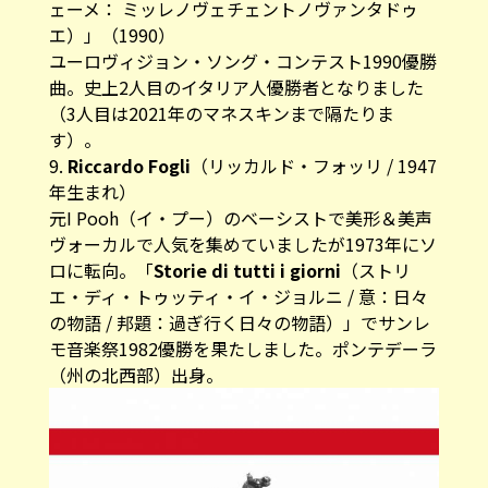
ェーメ： ミッレノヴェチェントノヴァンタドゥ
エ）」（1990）
ユーロヴィジョン・ソング・コンテスト1990優勝
曲。史上2人目のイタリア人優勝者となりました
（3人目は2021年の
マネスキン
まで隔たりま
す）。
9.
Riccardo Fogli
（リッカルド・フォッリ / 1947
年生まれ）
元I Pooh（イ・プー）のベーシストで美形＆美声
ヴォーカルで人気を集めていましたが1973年にソ
ロに転向。「
Storie di tutti i giorni
（ストリ
エ・ディ・トゥッティ・イ・ジョルニ / 意：日々
の物語 / 邦題：過ぎ行く日々の物語）」でサンレ
モ音楽祭1982優勝を果たしました。ポンテデーラ
（州の北西部）出身。