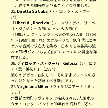
し、遅すぎた脚光を浴びることとなりました。
25.
Dirotta Su Cuba
（ディロッタ・ス・クー
バ）
「
Liberi di, liberi da
（リーベリ・ディ、リーベ
リ・ダ / 意：～の自由、～からの自由）」
（1995）。フィレンツェ出身の男女3人組（1964
年～1969年生まれ）のグループで、90年代にゴキ
ゲンな音楽で求心力を集め、日本でも渋谷系の流
れでFMラジオでもよく曲がかかっていた貴重な存
在でした。
26.
ディロッタ・ス・クーバ
「
Gelosia
（ジェロジ
ア / 意：嫉妬）」（1994）
彼らのデビュー曲にして、そのままブレイクのき
っかけとなった記念すべき楽曲です。
27.
Virginiana Miller
（ヴィルジニアーナ・ミッ
レル）
州西部の港町リヴォルノで結成された6人組オル
タナ・ロック・バンドで90年代の終わりごろシー