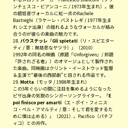
ンチェスコ・ビアンコ－ニ / 1973年生まれ）。彼
の超低音ヴォーカルに紅一点のRachele
Bastreghi（ラケーレ・バストレギ / 1977年生ま
れ シエナ出身）の揺れるようなヴォーカルが絡み
合うのが彼らの楽曲の魅力です。
18.
バウステッレ
「
Gli spietati
（リ・スピエター
ティ / 意：無慈悲なヤツラ）」（2010）
1992年の同名の映画（原題「Unforgiven」/ 邦題
「許されざる者」）のオマージュとして製作され
た楽曲。同映画はクリント・イーストウッド監督
＆主演で“最後の西部劇”と目される作品です。
19.
Motta
（モッタ / 1986年生まれ）
この5年ぐらいの間に注目を集めるようになった
ピサ出身の気鋭のシンガーソングライター。「
E
poi finisco per amarti
（エ・ポイ・フィニス
コ・ペル・アマルティ / 意：そして君を愛するた
めに僕は止める）」（2021）。Pacifico（パチフ
ィコ）との共作。