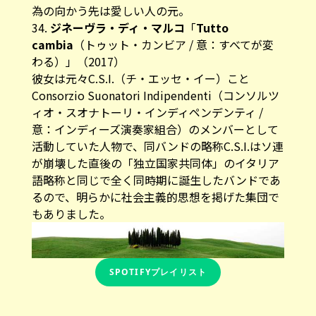
為の向かう先は愛しい人の元。
34.
ジネーヴラ・ディ・マルコ
「
Tutto
cambia
（トゥット・カンビア / 意：すべてが変
わる）」（2017）
彼女は元々C.S.I.（チ・エッセ・イー）こと
Consorzio Suonatori Indipendenti（コンソルツ
ィオ・スオナトーリ・インディペンデンティ /
意：インディーズ演奏家組合）のメンバーとして
活動していた人物で、同バンドの略称C.S.I.はソ連
が崩壊した直後の「独立国家共同体」のイタリア
語略称と同じで全く同時期に誕生したバンドであ
るので、明らかに社会主義的思想を掲げた集団で
もありました。
SPOTIFYプレイリスト