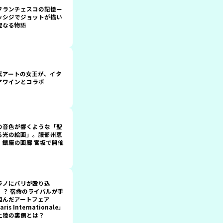
フランチェスコの記憶ー
ッシジでジョットが描い
聖なる物語
代アートの女王が、イタ
アワインとコラボ
の音色が響くような「聖
る光の絵画」。服部州恵
、銀座の画廊 宮坂で開催
ラノにパリが殴り込
！？ 宿命のライバルが手
組んだアートフェア
aris Internationale」
上陸の裏側とは？