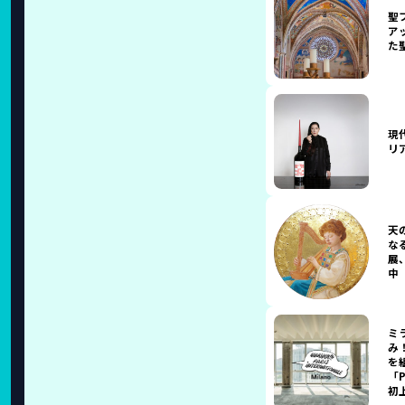
聖
ア
た
現
リ
天
な
展
中
ミ
み
を
「P
初