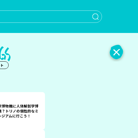
When autocomple
ート
罪博物館に人体解剖学博
館？トリノの個性的なミ
ージアムに行こう！