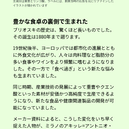
主成分は重曹とリンゴ酸。ラベルには、創業当時の広告を元にリファインした
イラストが描かれています
豊かな食卓の裏側で生まれた
ブリオスキの歴史は、驚くほど長いものでした。
その誕生は1880年まで遡ります。
19世紀後半、ヨーロッパでは都市化の進展ととも
に外食文化が広がり、人々は肉料理など脂肪分の
多い食事やワインをより頻繁に嗜むようになりま
した。その一方で「食べ過ぎ」という新たな悩み
も生まれていました。
同じ時期、産業技術の発展によって重曹やクエン
酸といった素材が安価かつ高純度で生産できるよ
うになり、新たな食品や健康関連製品の開発が可
能になっていました。
メーカー資料によると、こうした変化をいち早く
捉えた人物が、ミラノのアキッレ=アントニオ・