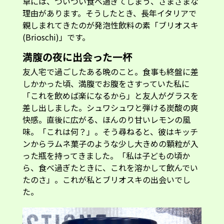
卓には、ついつい食べ過ぎてしまう、さまざまな
理由があります。そうしたとき、長年イタリアで
親しまれてきたのが発泡性飲料の素「ブリオスキ
(Brioschi)」です。
満腹の夜に出会った一杯
友人宅で過ごしたある晩のこと。食事も終盤に差
しかかった頃、満腹でお腹をさすっていた私に
「これを飲めば楽になるから」と友人がグラスを
差し出しました。シュワシュワと弾ける炭酸の爽
快感。直後に広がる、ほんのり甘いレモンの風
味。「これは何？」。そう尋ねると、彼はキッチ
ンからラムネ菓子のような少し大きめの顆粒が入
った瓶を持ってきました。「私は子どもの頃か
ら、食べ過ぎたときに、これを溶かして飲んでい
たのさ」。これが私とブリオスキの出会いでし
た。