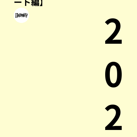
ート編】
2
0
2