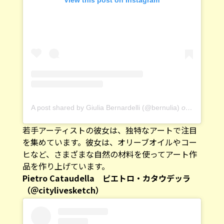
A post shared by Giulia Bernardelli (@bernulia)
on
Feb 7, 20
若手アーティストの彼女は、独特なアートで注目
を集めています。彼女は、オリーブオイルやコー
ヒなど、さまざまな自然の材料を使ってアート作
品を作り上げています。
Pietro Cataudella ピエトロ・カタウデッラ
（＠citylivesketch）