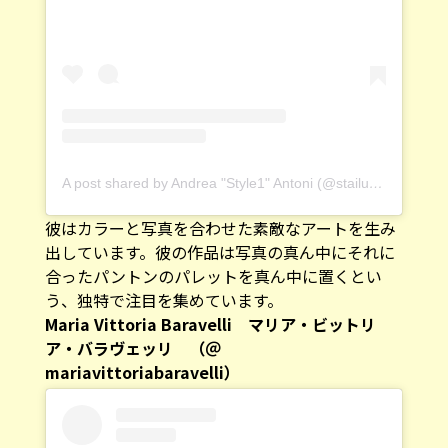
A post shared by Andrea "Style1" Antoni (@stailuan)
on
Aug 
彼はカラーと写真を合わせた素敵なアートを生み
出しています。彼の作品は写真の真ん中にそれに
合ったパントンのパレットを真ん中に置くとい
う、独特で注目を集めています。
Maria Vittoria Baravelli マリア・ビットリ
ア・バラヴェッリ （＠
mariavittoriabaravelli）