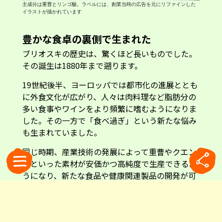
主成分は重曹とリンゴ酸。ラベルには、創業当時の広告を元にリファインした
イラストが描かれています
豊かな食卓の裏側で生まれた
ブリオスキの歴史は、驚くほど長いものでした。
その誕生は1880年まで遡ります。
19世紀後半、ヨーロッパでは都市化の進展ととも
に外食文化が広がり、人々は肉料理など脂肪分の
多い食事やワインをより頻繁に嗜むようになりま
した。その一方で「食べ過ぎ」という新たな悩み
も生まれていました。
同じ時期、産業技術の発展によって重曹やクエン
酸といった素材が安価かつ高純度で生産できるよ
うになり、新たな食品や健康関連製品の開発が可
能になっていました。
メーカー資料によると、こうした変化をいち早く
捉えた人物が、ミラノのアキッレ=アントニオ・