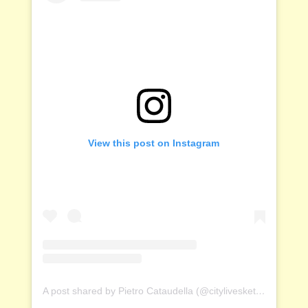
View this post on Instagram
A post shared by Pietro Cataudella (@citylivesketch)
on
May 