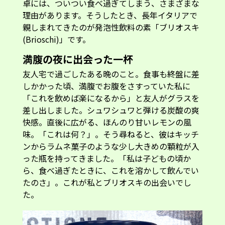
卓には、ついつい食べ過ぎてしまう、さまざまな
理由があります。そうしたとき、長年イタリアで
親しまれてきたのが発泡性飲料の素「ブリオスキ
(Brioschi)」です。
満腹の夜に出会った一杯
友人宅で過ごしたある晩のこと。食事も終盤に差
しかかった頃、満腹でお腹をさすっていた私に
「これを飲めば楽になるから」と友人がグラスを
差し出しました。シュワシュワと弾ける炭酸の爽
快感。直後に広がる、ほんのり甘いレモンの風
味。「これは何？」。そう尋ねると、彼はキッチ
ンからラムネ菓子のような少し大きめの顆粒が入
った瓶を持ってきました。「私は子どもの頃か
ら、食べ過ぎたときに、これを溶かして飲んでい
たのさ」。これが私とブリオスキの出会いでし
た。