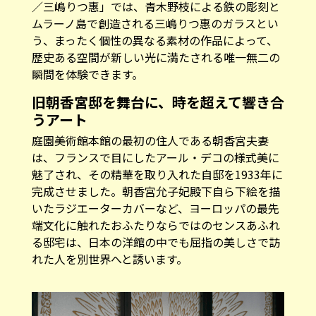
／三嶋りつ惠」では、青木野枝による鉄の彫刻と
ムラーノ島で創造される三嶋りつ惠のガラスとい
う、まったく個性の異なる素材の作品によって、
歴史ある空間が新しい光に満たされる唯一無二の
瞬間を体験できます。
旧朝香宮邸を舞台に、時を超えて響き合
うアート
庭園美術館本館の最初の住人である朝香宮夫妻
は、フランスで目にしたアール・デコの様式美に
魅了され、その精華を取り入れた自邸を1933年に
完成させました。朝香宮允子妃殿下自ら下絵を描
いたラジエーターカバーなど、ヨーロッパの最先
端文化に触れたおふたりならではのセンスあふれ
る邸宅は、日本の洋館の中でも屈指の美しさで訪
れた人を別世界へと誘います。