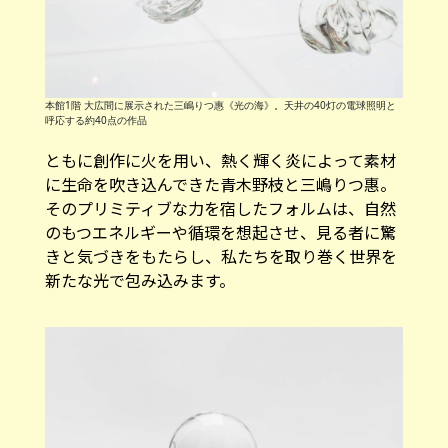
本館1階 大広間に展示された三嶋りつ惠《光の海》。天井の40灯の電球照明と
呼応する約40点の作品
ともに創作に火を用い、熱く輝く炎によって素材
に生命を吹き込んできた青木野枝と三嶋りつ惠。
そのプリミティブな力を宿したフォルムは、自然
のもつエネルギーや循環を想起させ、見る者に驚
きと気づきをもたらし、私たちを取り巻く世界を
新たな光で包み込みます。