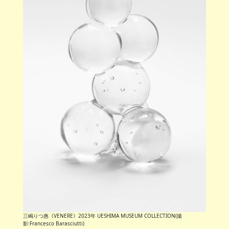
三嶋りつ惠《VENERE》2023年 UESHIMA MUSEUM COLLECTION(撮
影:Francesco Barasciutti)