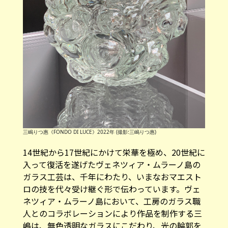
三嶋りつ惠《FONDO DI LUCE》2022年 (撮影:三嶋りつ惠)
14世紀から17世紀にかけて栄華を極め、20世紀に
入って復活を遂げたヴェネツィア・ムラーノ島の
ガラス工芸は、千年にわたり、いまなおマエスト
ロの技を代々受け継ぐ形で伝わっています。ヴェ
ネツィア・ムラーノ島において、工房のガラス職
人とのコラボレーションにより作品を制作する三
嶋は、無色透明なガラスにこだわり、光の輪郭を