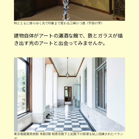
時とともに移りゆく光で印象まで変わる三嶋りつ惠《宇宙の雫》
建物自体がアートの瀟酒な館で、鉄とガラスが描
き出す光のアートと出会ってみませんか。
東京都庭園美術館 本館2階 朝香宮殿下と妃殿下の部屋を結ぶ洗練されたベラン
ダ