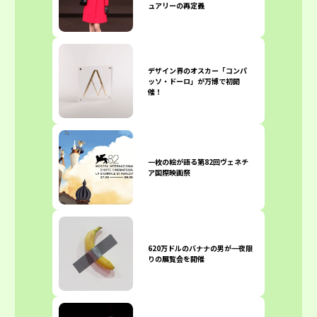
ュアリーの再定義
デザイン界のオスカー「コンパ
ッソ・ドーロ」が万博で初開
催！
一枚の絵が語る第82回ヴェネチ
ア国際映画祭
620万ドルのバナナの男が一夜限
りの展覧会を開催