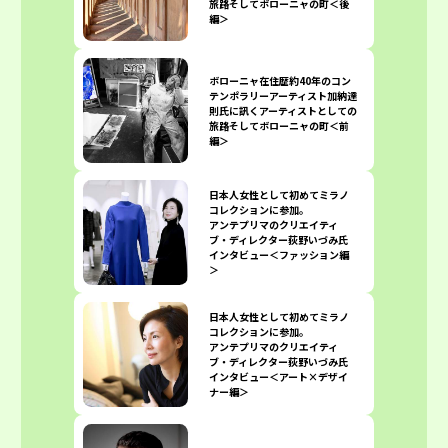
旅路そしてボローニャの町＜後
編＞
ボローニャ在住歴約40年のコン
テンポラリーアーティスト加納達
則氏に訊くアーティストとしての
旅路そしてボローニャの町＜前
編＞
日本人女性として初めてミラノ
コレクションに参加。
アンテプリマのクリエイティ
ブ・ディレクター荻野いづみ氏
インタビュー＜ファッション編
＞
日本人女性として初めてミラノ
コレクションに参加。
アンテプリマのクリエイティ
ブ・ディレクター荻野いづみ氏
インタビュー＜アート×デザイ
ナー編＞