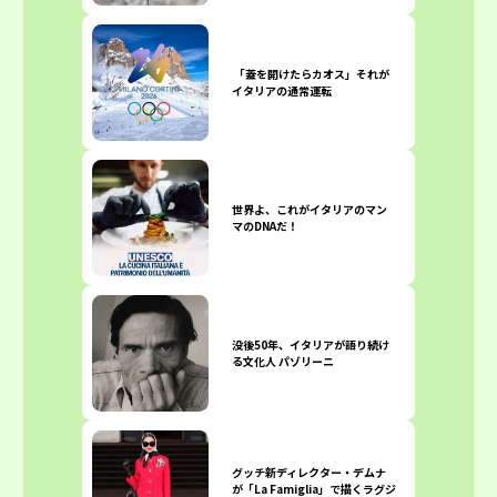
「蓋を開けたらカオス」それが
イタリアの通常運転
世界よ、これがイタリアのマン
マのDNAだ！
没後50年、イタリアが語り続け
る文化人 パゾリーニ
グッチ新ディレクター・デムナ
が「La Famiglia」で描くラグジ