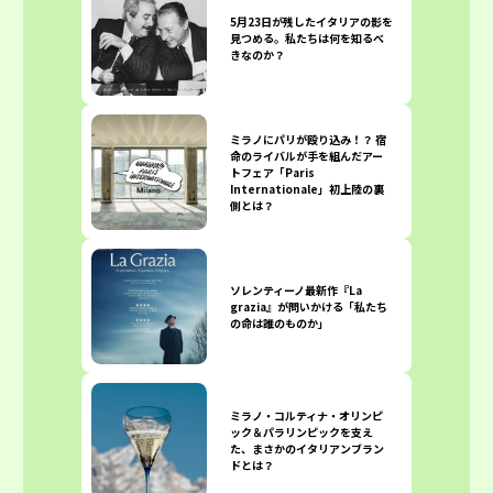
5月23日が残したイタリアの影を
見つめる。私たちは何を知るべ
きなのか？
ミラノにパリが殴り込み！？ 宿
命のライバルが手を組んだアー
トフェア「Paris
Internationale」初上陸の裏
側とは？
ソレンティーノ最新作『La
grazia』が問いかける「私たち
の命は誰のものか」
ミラノ・コルティナ・オリンピ
ック＆パラリンピックを支え
た、まさかのイタリアンブラン
ドとは？