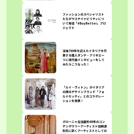
ファッションのスペシャリスト
たちがサステイナビリティにつ
いて発信「#BuyBetter」プロ
ジェクト
没後700年を迎えたイタリアを代
表する偉人ダンテ・アリギエー
リに現代版インタビューをして
みたらこうなった！
「ルイ・ヴィトン」がイタリア
の誇るデザインブランド「フォ
ルナセッティ」とのコラボレー
ションを発表！
ボローニャ在住歴約40年のコン
テンポラリーアーティスト加納達
則氏に訊くアーティストとしての