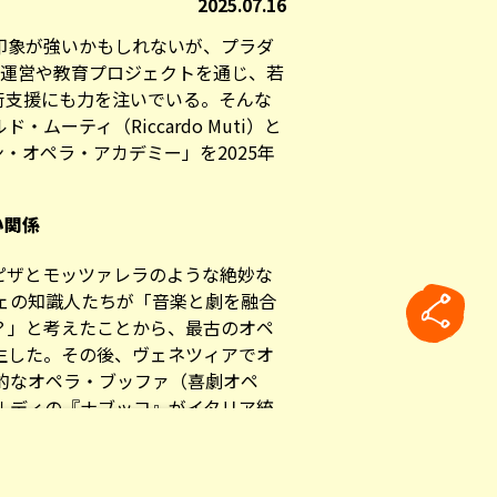
2025.07.16
印象が強いかもしれないが、プラダ
）は美術館運営や教育プロジェクトを通じ、若
術支援にも力を注いでいる。そんな
ムーティ（Riccardo Muti）と
ン・オペラ・アカデミー
」を2025年
い関係
ピザとモッツァレラのような絶妙な
ツェの知識人たちが「音楽と劇を融合
？」と考えたことから、最古のオペ
生した。その後、ヴェネツィアでオ
的なオペラ・ブッファ（喜劇オペ
ルディの『ナブッコ』がイタリア統
的・政治的なメッセージを発信する
rticle