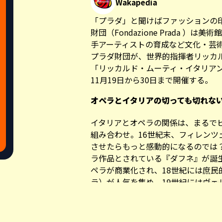
Wakapedia
「プラダ」と聞けばファッションの
財団（Fondazione Prada 
手アーティストの育成など文化・芸
プラダ財団が、世界的指揮者リッカルド・
「
リッカルド・ムーティ・イタリア
11月19日から30日まで開催する。
オペラとイタリアの切っても切れな
イタリアとオペラの関係は、まるで
組み合わせ。16世紀末、フィレン
させたらもっと感動的になるのでは
ラ作品とされている『ダフネ』が誕
ペラが商業化され、18世紀には庶民
ラ）が人気を集め、19世紀にはヴェ
一運動の象徴となり、オペラは社会
手段へと発展していった。
Share this a