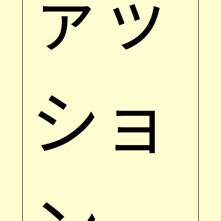
ァッ
ショ