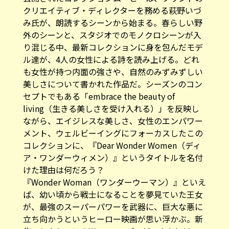
クリエイティブ・ディレクターを務める萩野いづ
み氏が、朗読するシーンから始まる。春らしい野
外のシーンと、スタジオでのモノクロシーンが入
り混じる中、最新コレクションに身を包んだモデ
ル達が、4人の女性による詩を読み上げる。どれ
も女性が持つ内面の強さや、自然のみずみずしい
美しさについて書かれた作品だ。シーズンのコン
セプトでもある「embrace the beauty of
living（生きる美しさを受け入れる）」を反映し
ながら、エイジレスな美しさ、女性のエンパワー
メント、ウェルビーイングにフォーカスしたこの
コレクションに、『Dear Wonder Women（ディ
ア・ワンダーウィメン）』というタイトルを名付
けた理由は何だろう？
『Wonder Woman（ワンダーウーマン）』といえ
ば、幼い頃から戦士になることを夢見ていた王女
が、最強のスーパーパワーを武器に、巨大な悪に
立ち向かうというヒーロー映画が思い浮かぶ。新