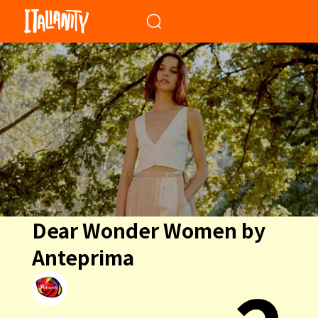
When autocomplete results a
Dear Wonder Women by
Anteprima