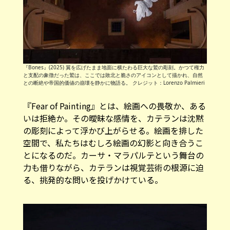
『Bones』(2025) 翼を広げたまま地面に横たわる巨大な鷲の彫刻。かつて権力
と支配の象徴だった鷲は、ここでは敗北と脆さのアイコンとして描かれ、自然
との断絶や帝国的価値の崩壊を静かに物語る。 クレジット：Lorenzo Palmieri
『Fear of Painting』とは、絵画への畏敬か、ある
いは拒絶か。その曖昧な感情を、カテランは沈黙
の彫刻によって浮かび上がらせる。絵画を排した
空間で、私たちはむしろ絵画の幻影と向き合うこ
とになるのだ。カーサ・マラパルテという舞台の
力も借りながら、カテランは視覚芸術の根源に迫
る、挑発的な問いを投げかけている。