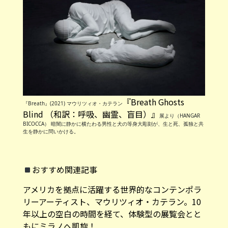
『Breath Ghosts
『Breath』(2021) マウリツィオ・カテラン
Blind （和訳：呼吸、幽霊、盲目）』
展より（HANGAR
BICOCCA） 暗闇に静かに横たわる男性と犬の等身大彫刻が、生と死、孤独と共
生を静かに問いかける。
おすすめ関連記事
アメリカを拠点に活躍する世界的なコンテンポラ
リーアーティスト、マウリツィオ・カテラン。10
年以上の空白の時間を経て、体験型の展覧会とと
もにミラノへ凱旋！