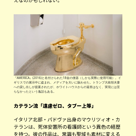
えなのかもしれない。
『AMERICA』(2016)と名付けられた18金の便器（しかも実際に使用可能）。イ
ギリスでの展示中に盗まれ、メディアを大いに賑わせた。トランプ大統領夫妻
への貸し出しが提案されたが、ホワイトハウスからの返答はなく、実現には至
らなかったという逸話もある。
カテラン流「遠慮ゼロ、タブー上等」
イタリア北部・パドヴァ出身のマウリツィオ・カ
テランは、死体安置所の看護師という異色の経歴
を持つ。彼の作品は、常識も聖域も素材に変える