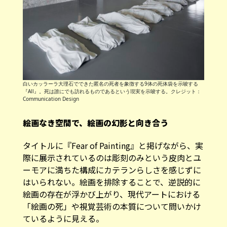
白いカッラーラ大理石でできた匿名の死者を象徴する9体の死体袋を示唆する
『All』。死は誰にでも訪れるものであるという現実を示唆する。クレジット：
Communication Design
絵画なき空間で、絵画の幻影と向き合う
タイトルに『Fear of Painting』と掲げながら、実
際に展示されているのは彫刻のみという皮肉とユ
ーモアに満ちた構成にカテランらしさを感じずに
はいられない。絵画を排除することで、逆説的に
絵画の存在が浮かび上がり、現代アートにおける
「絵画の死」や視覚芸術の本質について問いかけ
ているように見える。