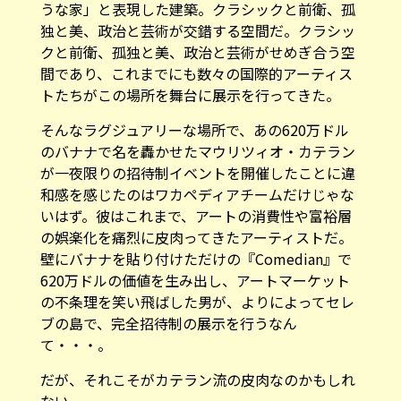
うな家」と表現した建築。クラシックと前衛、孤
独と美、政治と芸術が交錯する空間だ。クラシッ
クと前衛、孤独と美、政治と芸術がせめぎ合う空
間であり、これまでにも数々の国際的アーティス
トたちがこの場所を舞台に展示を行ってきた。
そんなラグジュアリーな場所で、あの620万ドル
のバナナで名を轟かせたマウリツィオ・カテラン
が一夜限りの招待制イベントを開催したことに違
和感を感じたのはワカペディアチームだけじゃな
いはず。彼はこれまで、アートの消費性や富裕層
の娯楽化を痛烈に皮肉ってきたアーティストだ。
壁にバナナを貼り付けただけの『Comedian』で
620万ドルの価値を生み出し、アートマーケット
の不条理を笑い飛ばした男が、よりによってセレ
ブの島で、完全招待制の展示を行うなん
て・・・。
だが、それこそがカテラン流の皮肉なのかもしれ
ない。