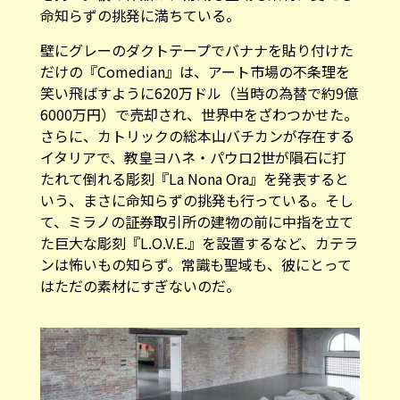
命知らずの挑発に満ちている。
壁にグレーのダクトテープでバナナを貼り付けた
だけの『Comedian』は、アート市場の不条理を
笑い飛ばすように620万ドル（当時の為替で約9億
6000万円）で売却され、世界中をざわつかせた。
さらに、カトリックの総本山バチカンが存在する
イタリアで、教皇ヨハネ・パウロ2世が隕石に打
たれて倒れる彫刻『La Nona Ora』を発表すると
いう、まさに命知らずの挑発も行っている。そし
て、ミラノの証券取引所の建物の前に中指を立て
た巨大な彫刻『L.O.V.E.』を設置するなど、カテラ
ンは怖いもの知らず。常識も聖域も、彼にとって
はただの素材にすぎないのだ。