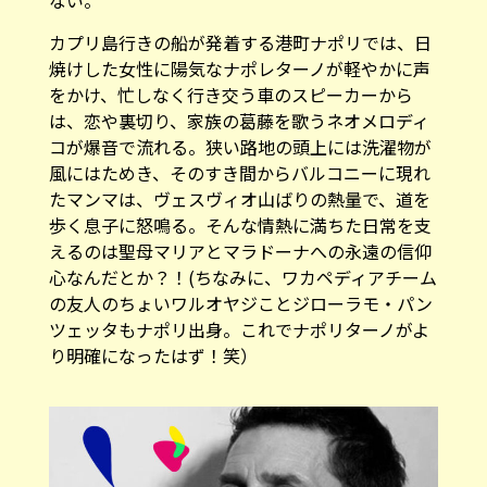
カプリ島行きの船が発着する港町ナポリでは、日
焼けした女性に陽気なナポレターノが軽やかに声
をかけ、忙しなく行き交う車のスピーカーから
は、恋や裏切り、家族の葛藤を歌うネオメロディ
コが爆音で流れる。狭い路地の頭上には洗濯物が
風にはためき、そのすき間からバルコニーに現れ
たマンマは、ヴェスヴィオ山ばりの熱量で、道を
歩く息子に怒鳴る。そんな情熱に満ちた日常を支
えるのは聖母マリアとマラドーナへの永遠の信仰
心なんだとか？！(ちなみに、ワカペディアチーム
の友人のちょいワルオヤジこと
ジローラモ・パン
ツェッタ
もナポリ出身。これでナポリターノがよ
り明確になったはず！笑）