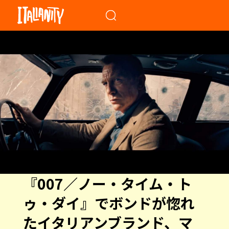
When autocomplete results a
『007／ノー・タイム・ト
ゥ・ダイ』でボンドが惚れ
たイタリアンブランド、マ