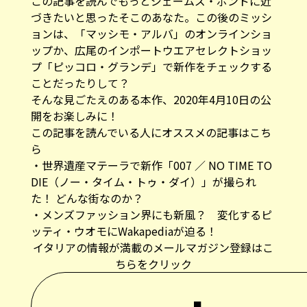
この記事を読んでもっとジェームズ・ボンドに近
づきたいと思ったそこのあなた。この後のミッシ
ョンは、
「マッシモ・アルバ」のオンラインショ
ップ
か、
広尾のインポートウエアセレクトショッ
プ「ピッコロ・グランデ」
で新作をチェックする
ことだったりして？
そんな見ごたえのある本作、2020年4月10日の公
開をお楽しみに！
この記事を読んでいる人にオススメの記事はこち
ら
・
世界遺産マテーラで新作「007 ／ NO TIME TO
DIE（ノー・タイム・トゥ・ダイ）」が撮られ
た！ どんな街なのか？
・
メンズファッション界にも新風？ 変化するピ
ッティ・ウオモにWakapediaが迫る！
イタリアの情報が満載のメールマガジン登録はこ
ちらをクリック