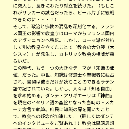
に突入し、長きにわたり対立を続けた。（もしこ
れがサッカーの試合だったら、ビール片手に観戦
できたのに・・・！）
そして、政治と宗教の混乱も深刻化する。フラン
ス国王の影響で教皇庁はローマからフランス国内
のアヴィニョンへ移転。しかし、ローマ派が対抗
して別の教皇を立てたことで「教会の大分裂（大
シスマ）」が発生し、カトリック教会の権威が揺
らいだ。
この時代、もう一つの大きなテーマが「知識の価
値」だった。中世、知識は修道士や聖職者に独占
され、書物は彼らだけが読むことのできるラテン
語で記されていた。しかし、人々は「知る自由」
を求め始める。ダンテ・アリギエーリは『神曲』
を現在のイタリア語の基盤となった当時のトスカ
ーナ方言で執筆。庶民に知識の扉を開いたこと
で、教会への疑念が加速した。（詳しくは
ダンテ
へのインタビュー
をご覧あれ！）教会は異端思想