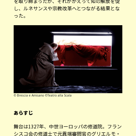
を取り締まったが、それがかえって知の解放を促
し、ルネサンスや宗教改革へとつながる結果とな
った。
© Brescia e Amisano ©Teatro alla Scala
あらすじ
舞台は1327年、中世ヨーロッパの修道院。フラン
シスコ会の修道士で元異端審問官のグリエルモ・