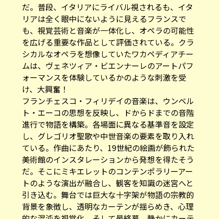
だ。普段、イタリアにライバル視されるも、イタ
リアは全く眼中にないように見えるフランスで
も、視覚芸術と音楽が一体化し、オペラの可能性
を広げる重要な作品として評価されている。クラ
シカルなオペラを想像していたワカペディアチー
ムは、ヴェネツィア・ビエンナーレのアートパフ
ォーマンスを体験しているかのような刺激を受
け、大興奮！
フランチェスコ・フィリデイの音楽は、ウンベル
ト・エーコの思想を反映し、ドからドまでの音階
進行で物語を構築。各場面に異なる基準音を設定
し、グレゴリオ聖歌や中世音楽の要素を取り入れ
ている。作曲にあたり、19世紀の絵画が飾られた
美術館のインスタレーションから発想を得たそう
だ。そこにミキエレットのコンテンポラリーアー
トのような演出が融合し、観客を知識の迷宮へと
引き込む。舞台では巨大な十字架が物語の宗教的
背景を象徴し、透明なカーテンが揺らめき、心理
的な混沌を視覚化。そして最終幕、静かにカーテ