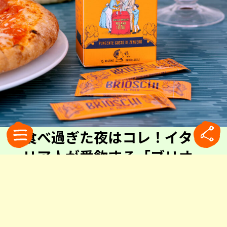
食べ過ぎた夜はコレ！イタ
リア人が愛飲する「ブリオ
スキ」