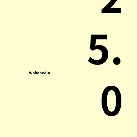
5.
0
Wakapedia