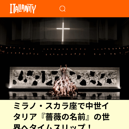
When autocomplete results a
ミラノ・スカラ座で中世イ
タリア『薔薇の名前』の世
界へタイムスリップ！