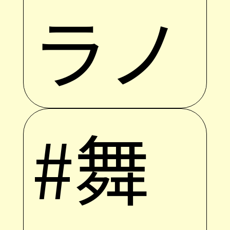
ラノ
#舞