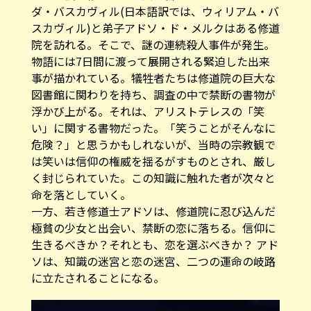
ダ・バスカヴィル(日本語訳では、ウィリアム・バ
スカヴィル)と弟子アドソ・ド・メルクはある修道
院を訪れる。そこで、謎の連続殺人事件が発生。
物語には7日間に渡って展開される緊迫した出来
事が描かれている。犠牲者たちは修道院の巨大な
図書館に関わりを持ち、調査の中で禁断の書物が
浮かび上がる。それは、アリストテレスの「笑
い」に関する書物だった。「笑うことがそんなに
危険？」と思うかもしれないが、当時の宗教観で
は笑いは信仰の権威を揺るがすものとされ、厳し
く封じられていた。この知識に触れた者が次々と
命を落としていく。
一方、若き修道士アドソは、修道院に忍び込んだ
極貧の少女と出会い、禁断の恋に落ちる。信仰に
生きるべきか？それとも、恋を選ぶべきか？ アド
ソは、知識の迷宮と恋の迷宮、二つの運命の岐路
に立たされることになる。