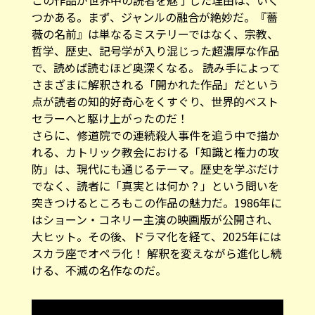
つかある。まず、ジャンルの融合が絶妙だ。『薔
薇の名前』は単なるミステリーではなく、宗教、
哲学、歴史、記号学が入り混じった超濃厚な作品
で、読めば読むほど奥深くなる。 読み手によって
さまざまに解釈される「開かれた作品」だという
点が読者の知的好奇心をくすぐり、世界的ベスト
セラーへと駆け上がったのだ！
さらに、修道院での連続殺人事件を追う中で描か
れる、カトリック教会における「知識と権力の攻
防」は、現代にも通じるテーマ。歴史を学ぶだけ
でなく、読者に「真実とは何か？」という問いを
突きつけるところもこの作品の魅力だ。1986年に
はショーン・コネリー主演の映画版が公開され、
大ヒット。その後、ドラマ化を経て、2025年には
スカラ座でオペラ化！ 解釈を変えながら進化し続
ける、不滅の名作なのだ。