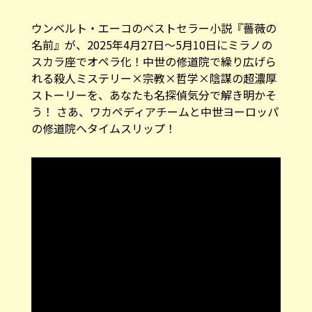
ウンベルト・エーコのベストセラー小説『薔薇の
名前』が、2025年4月27日〜5月10日にミラノの
スカラ座
でオペラ化！中世の修道院で繰り広げら
れる殺人ミステリー×宗教×哲学×陰謀の超濃厚
ストーリーを、あなたも名探偵気分で解き明かそ
う！ さあ、ワカペディアチームと中世ヨーロッパ
の修道院へタイムスリップ！