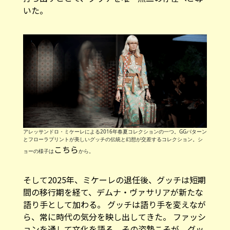
いた。
アレッサンドロ・ミケーレによる2016年春夏コレクションの一つ。GGパターン
とフローラプリントが美しいグッチの伝統と幻想が交差するコレクション。シ
こちら
ョーの様子は
から。
そして2025年、ミケーレの退任後、グッチは短期
間の移行期を経て、デムナ・ヴァサリアが新たな
語り手として加わる。 グッチは語り手を変えなが
ら、常に時代の気分を映し出してきた。 ファッシ
ョンを通して文化を語る。その姿勢こそが、グッ