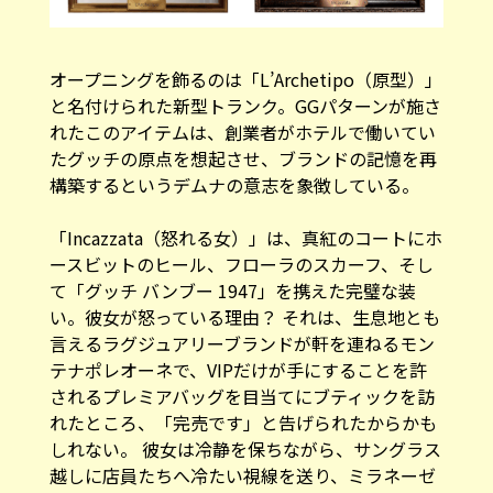
オープニングを飾るのは「L’Archetipo（原型）」
と名付けられた新型トランク。GGパターンが施さ
れたこのアイテムは、創業者がホテルで働いてい
たグッチの原点を想起させ、ブランドの記憶を再
構築するというデムナの意志を象徴している。
「Incazzata（怒れる女）」は、真紅のコートにホ
ースビットのヒール、フローラのスカーフ、そし
て「グッチ バンブー 1947」を携えた完璧な装
い。彼女が怒っている理由？ それは、生息地とも
言えるラグジュアリーブランドが軒を連ねるモン
テナポレオーネで、VIPだけが手にすることを許
されるプレミアバッグを目当てにブティックを訪
れたところ、「完売です」と告げられたからかも
しれない。 彼女は冷静を保ちながら、サングラス
越しに店員たちへ冷たい視線を送り、ミラネーゼ
の間で洗練されたペットの象徴として人気のイタ