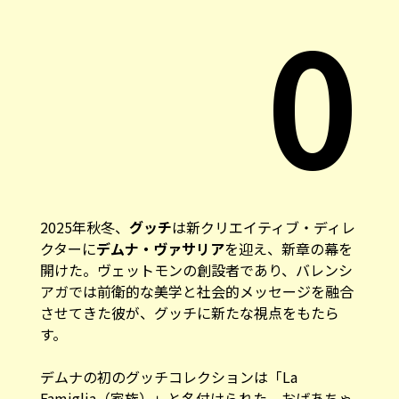
0
2025年秋冬、
グッチ
は新クリエイティブ・ディレ
クターに
デムナ・ヴァサリア
を迎え、新章の幕を
開けた。ヴェットモンの創設者であり、バレンシ
アガでは前衛的な美学と社会的メッセージを融合
させてきた彼が、グッチに新たな視点をもたら
す。
デムナの初のグッチコレクションは「
La
Famiglia（家族）
」と名付けられた。おばあちゃ