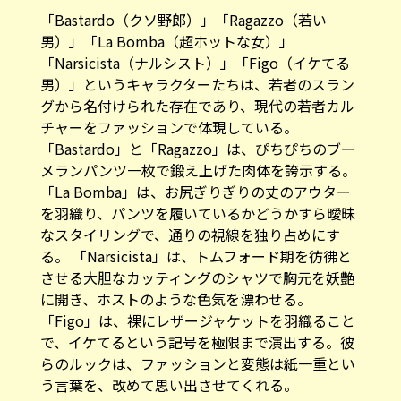
「Bastardo（クソ野郎）」「Ragazzo（若い
男）」「La Bomba（超ホットな女）」
「Narsicista（ナルシスト）」「Figo（イケてる
男）」というキャラクターたちは、若者のスラン
グから名付けられた存在であり、現代の若者カル
チャーをファッションで体現している。
「Bastardo」と「Ragazzo」は、ぴちぴちのブー
メランパンツ一枚で鍛え上げた肉体を誇示する。
「La Bomba」は、お尻ぎりぎりの丈のアウター
を羽織り、パンツを履いているかどうかすら曖昧
なスタイリングで、通りの視線を独り占めにす
る。 「Narsicista」は、トムフォード期を彷彿と
させる大胆なカッティングのシャツで胸元を妖艶
に開き、ホストのような色気を漂わせる。
「Figo」は、裸にレザージャケットを羽織ること
で、イケてるという記号を極限まで演出する。彼
らのルックは、ファッションと変態は紙一重とい
う言葉を、改めて思い出させてくれる。