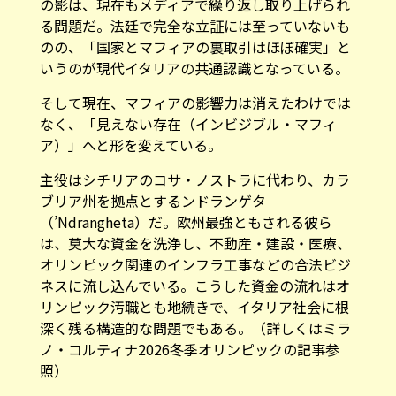
の影は、現在もメディアで繰り返し取り上げられ
る問題だ。法廷で完全な立証には至っていないも
のの、「国家とマフィアの裏取引はほぼ確実」と
いうのが現代イタリアの共通認識となっている。
そして現在、マフィアの影響力は消えたわけでは
なく、「見えない存在（インビジブル・マフィ
ア）」へと形を変えている。
主役はシチリアのコサ・ノストラに代わり、カラ
ブリア州を拠点とするンドランゲタ
（’Ndrangheta）だ。欧州最強ともされる彼ら
は、莫大な資金を洗浄し、不動産・建設・医療、
オリンピック関連のインフラ工事などの合法ビジ
ネスに流し込んでいる。こうした資金の流れはオ
リンピック汚職とも地続きで、イタリア社会に根
深く残る構造的な問題でもある。（詳しくはミラ
ノ・コルティナ2026冬季オリンピックの記事
参
照
）