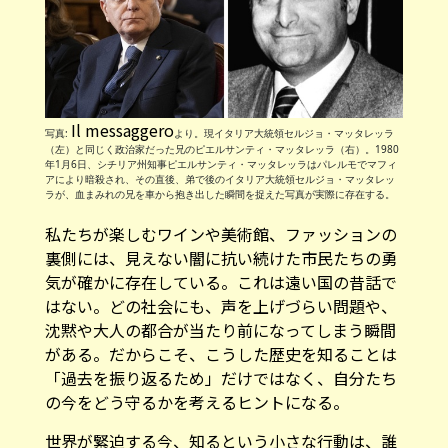
Il messaggero
写真:
より。現イタリア大統領セルジョ・マッタレッラ
（左）と同じく政治家だった兄のピエルサンティ・マッタレッラ（右）。1980
年1月6日、シチリア州知事ピエルサンティ・マッタレッラはパレルモでマフィ
アにより暗殺され、その直後、弟で後のイタリア大統領セルジョ・マッタレッ
ラが、血まみれの兄を車から抱き出した瞬間を捉えた写真が実際に存在する。
私たちが楽しむワインや美術館、ファッションの
裏側には、見えない闇に抗い続けた市民たちの勇
気が確かに存在している。これは遠い国の昔話で
はない。どの社会にも、声を上げづらい問題や、
沈黙や大人の都合が当たり前になってしまう瞬間
がある。だからこそ、こうした歴史を知ることは
「過去を振り返るため」だけではなく、自分たち
の今をどう守るかを考えるヒントになる。
世界が緊迫する今、知るという小さな行動は、誰