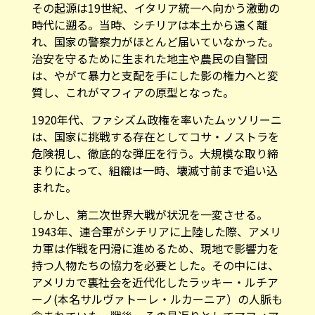
その起源は19世紀、イタリア統一へ向かう激動の
時代に遡る。当時、シチリアは本土から遠く離
れ、国家の警察力がほとんど届いていなかった。
治安を守るために生まれた地主や農民の自警団
は、やがて暴力と支配を手にした影の権力へと変
質し、これがマフィアの原型となった。
1920年代、ファシズム政権を率いたムッソリーニ
は、国家に挑戦する存在としてコサ・ノストラを
危険視し、徹底的な弾圧を行う。大規模な取り締
まりによって、組織は一時、壊滅寸前まで追い込
まれた。
しかし、第二次世界大戦が状況を一変させる。
1943年、連合軍がシチリアに上陸した際、アメリ
カ軍は作戦を円滑に進めるため、現地で影響力を
持つ人物たちの協力を必要とした。その中には、
アメリカで裏社会を近代化したラッキー・ルチア
ーノ(本名サルヴァトーレ・ルカーニア）の人脈も