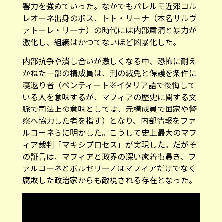
響力を強めていった。なかでもパレルモ近郊コル
レオーネ出身のボス、トト・リーナ（本名サルヴ
ァトーレ・リーナ）の時代には内部粛清と暴力が
激化し、組織はかつてないほど凶暴化した。
内部抗争や潰し合いが激しくなる中、恐怖に耐え
かねた一部の構成員は、刑の減免と保護を条件に
寝返り者（ペンティート※イタリア語で後悔して
いる人を意味するが、マフィアの歴史に関する文
脈で司法上の意味としては、元構成員で国家や警
察へ協力した者を指す）となり、内部情報をファ
ルコーネらに明かした。こうして史上最大のマフ
ィア裁判「マキシプロセス」が実現した。だがそ
の証言は、マフィアと政界の深い癒着も暴き、フ
ァルコーネとボルセリーノはマフィアだけでなく
腐敗した政治家からも敵視される存在となった。