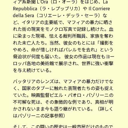
ィア系新聞 L’Ora（ロ・オーラ）をはじめ、La
Repubblica（ラ・レプッブリカ）や Il Corriere
della Sera（コリエーレ・デッラ・セーラ）な
ど、イタリアの主要紙で、マフィアの暴力に晒さ
れた街の現実をモノクロ写真で記録し続けた。血
に染まった現場、怯える裁判所職員、家族を奪わ
れた未亡人たち。当然、彼女のもとには「撮影を
やめろ、命が惜しければパレルモを去れ」という
脅迫状が何度も届いた。 彼女の作品は現在もヨー
ロッパ各地の美術館で展示され、世界に強い衝撃
を与え続けている。
バッタリアのレンズは、マフィアの暴力だけでな
く、国家のタブーに触れた表現者たちの姿も捉え
ていた。映画監督ピエル・パオロ・パゾリーニの
不可解な死は、その象徴的な例であり、真相が明
かされないまま今も語り継がれている。（詳しく
はパゾリーニの記事
参照
）
そして、この闘いの歴史は一般市民だけのもので