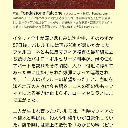
Fondazione Falcone
写真:
（ファルコーネ財団)。Fondazione
Falconeは、1992年のマフィアによるファルコーネ判事暗殺を受けて設立さ
れ、反マフィアの記憶を守りながら、学校教育・文化事業・芸術プロジェクト
を通じて法の精神と市民意識を若い世代に伝える活動を続けている。
イタリア全土が深い悲しみに沈む中、そのわずか
57日後、パレルモには再び悲劇が襲いかかった。
ファルコーネと共に反マフィア捜査の最前線に立
ち続けたパオロ・ボルセリーノ判事が、母の住む
アパートを訪れたその瞬間、入り口付近に停めて
あった車に仕掛けられた爆弾によって暗殺され
た。「二人はパレルモの希望だった」と、当時を
知る地元の人々は今も語る。二人の死の後もマフ
ィアによる暴力は止まらず、ローマやミラノにま
で広がった。
二人が生まれ育ったパレルモは、当時マフィアの
本拠地と呼ばれ、殺人や利権争いが日常化してい
た。店を開けば売上の数％を「みかじめ料（ピッ