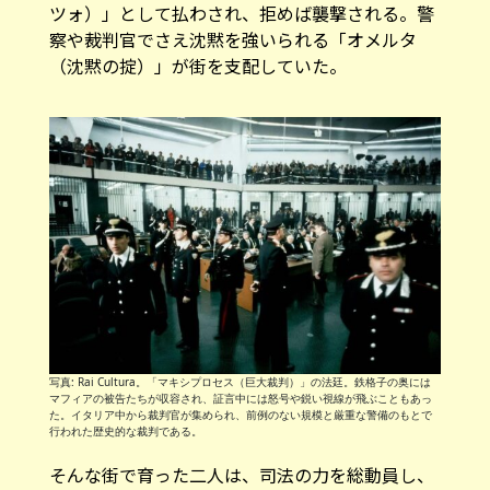
ツォ）」として払わされ、拒めば襲撃される。警
察や裁判官でさえ沈黙を強いられる「オメルタ
（沈黙の掟）」が街を支配していた。
写真: Rai Cultura。「マキシプロセス（巨大裁判）」の法廷。鉄格子の奥には
マフィアの被告たちが収容され、証言中には怒号や鋭い視線が飛ぶこともあっ
た。イタリア中から裁判官が集められ、前例のない規模と厳重な警備のもとで
行われた歴史的な裁判である。
そんな街で育った二人は、司法の力を総動員し、