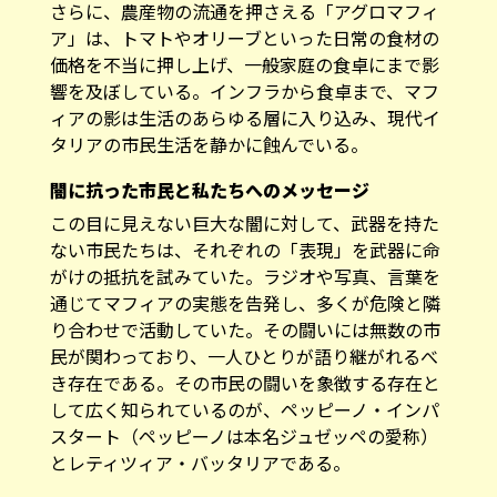
さらに、農産物の流通を押さえる「アグロマフィ
ア」は、トマトやオリーブといった日常の食材の
価格を不当に押し上げ、一般家庭の食卓にまで影
響を及ぼしている。インフラから食卓まで、マフ
ィアの影は生活のあらゆる層に入り込み、現代イ
タリアの市民生活を静かに蝕んでいる。
闇に抗った市民と私たちへのメッセージ
​この目に見えない巨大な闇に対して、武器を持た
ない市民たちは、それぞれの「表現」を武器に命
がけの抵抗を試みていた。ラジオや写真、言葉を
通じてマフィアの実態を告発し、多くが危険と隣
り合わせで活動していた。その闘いには無数の市
民が関わっており、一人ひとりが語り継がれるべ
き存在である。その市民の闘いを象徴する存在と
して広く知られているのが、ペッピーノ・インパ
スタート（ペッピーノは本名ジュゼッペの愛称）
とレティツィア・バッタリアである。