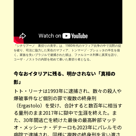
『シチリアーノ 裏切りの美学』は、1980年代のマフィア抗争の中で沈黙の掟
を破り、司法に協力した実在のマフィア、トンマーゾ・ブシェッタの半生を描
く。家族を失いブラジルで逮捕された彼は、ファルコーネ判事に真実を語り、
コーザ・ノストラの内部を初めて暴いた裏切り者となる。
​今なおイタリアに残る、明かされない「真相の
影」
トト・リーナは1993年に逮捕され、数々の殺人や
爆破事件など個別の罪で複数の終身刑
（Ergastolo）を受け、合計すると数百年に相当す
る量刑のまま2017年に獄中で生涯を終えた。ま
た、30年間逃亡を続けた最後の最高幹部マッテ
オ・メッシーナ・デナーロも2023年にパレルモの
病院で逮捕され、同様に複数の終身刑を言い渡さ