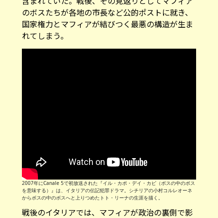
含まれていた。戦後、その見返りとしてマフィア
のボスたちが各地の市長など公的ポストに就き、
国家権力とマフィアが結びつく最悪の構造が生ま
れてしまう。
2007年にCanale 5で初放送された『イル・カポ・デイ・カピ（ボスの中のボス
を意味する）』は、イタリアの伝記犯罪ドラマ。シチリアの小村コルレオーネ
からボスの中のボスへと上りつめたトト・リーナの生涯を描く。
戦後のイタリアでは、マフィアが政治の裏側で影