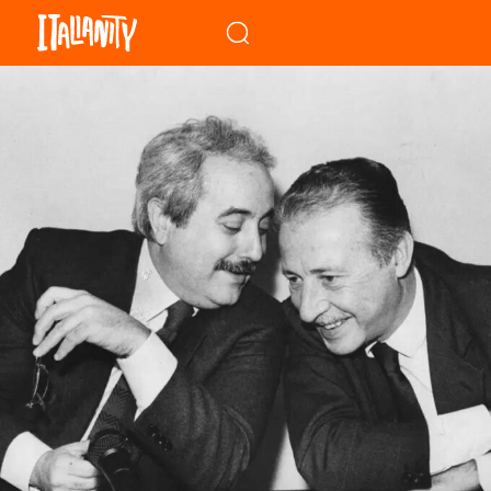
When autocomplete results a