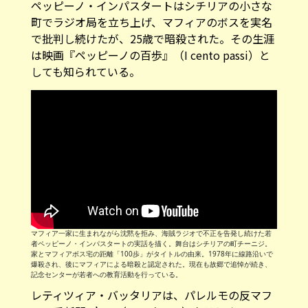
ペッピーノ・インパスタートはシチリアの小さな
町でラジオ局を立ち上げ、マフィアのボスを実名
で批判し続けたが、25歳で暗殺された。その生涯
は映画『ペッピーノの百歩』（I cento passi）と
しても知られている。
マフィア一家に生まれながら沈黙を拒み、海賊ラジオで不正を告発し続けた若
者ペッピーノ・インパスタートの実話を描く。舞台はシチリアの町チーニジ。
家とマフィアボス宅の距離「100歩」がタイトルの由来。1978年に線路沿いで
爆殺され、後にマフィアによる暗殺と認定された。現在も故郷で追悼が続き、
記念センターが若者への教育活動を行っている。
レティツィア・バッタリアは、パレルモの反マフ