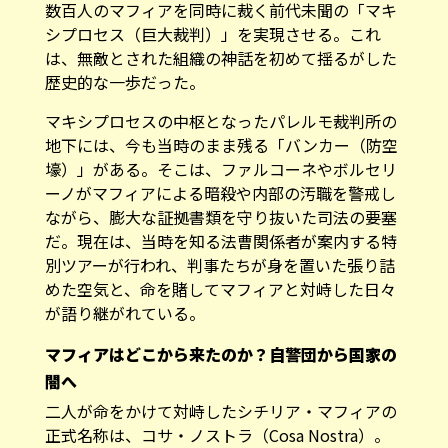
数百人のマフィアを同時に裁く前代未聞の「マキ
シプロセス（巨大裁判）」を実現させる。これ
は、無敵とされた組織の神話を初めて揺るがした
歴史的な一歩だった。
マキシプロセスの中枢となったパレルモ裁判所の
地下には、今も当時のまま残る「バンカー（防空
壕）」がある。そこは、ファルコーネやボルセリ
ーノがマフィアによる暗殺や内部の汚職を警戒し
ながら、膨大な証拠書類を守り抜いた司法の要塞
だ。現在は、当時を知る法曹関係者が案内する特
別ツアーが行われ、判事たちが身を置いた張り詰
めた空気と、命を賭してマフィアと対峙した日々
が語り継がれている。
マフィアはどこから来たのか？自警団から国家の
闇へ
二人が命をかけて対峙したシチリア・マフィアの
正式名称は、コサ・ノストラ（Cosa Nostra）。