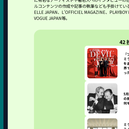
ルコンテンツの作成や記事の執筆なども手掛けている
ELLE JAPAN、L’OFFICIEL MAGAZINE、PLAYBO
VOGUE JAPAN等。
42
『
ミ
を
界
っ
5
の
何
ミ
み