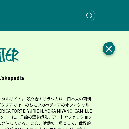
When autocomple
Wakapedia
ータルサイト。 設立者のサラワカは、日本人の両親
イタリアでは、のちにワカペディアのオフィシャル
 FORTE, YURIE N, YOKA MIYANO, CAMILLE
FUNをモットーに、言語の壁を超え、アートやファッション
発信している。 また、活動の一環として、世界的
他、企業のクリエティブコンサルティング、デジタ