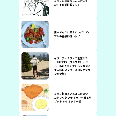
ミラノに来たらここに行こう！
おすすめ美術館３つ！
日本でも作れる！ロンバルディ
ア州の絶品料理レシピ
イタリア・ミラノで創業した
「TATRAS（タトラス）」か
ら、あたたかくておしゃれ見え
する新しいフリースコレクショ
ンが登場！
ミラノ料理といえばこの２つ！
コトレッタ アラ ミラネーゼとリ
ゾット アラ ミラネーゼ