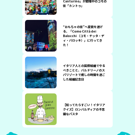
Canturino」が開催中のコモの
街「カントゥ」
“おもちゃの街”へ変貌を遂げ
る、「Como Città dei
Balocchi （コモ・チッタ・デ
ィ・バロッキ）」に行ってき
た！
イタリア人との国際結婚でやる
べきことと、バルドリーノのス
パリゾートで癒しの時間を過ご
した結婚記念日
【知ってたらすごい！イタリア
クイズ】ロンバルディアの不思
議なパスタ