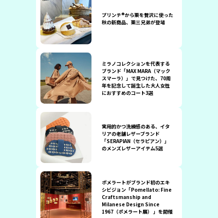
プリンチ®から栗を贅沢に使った
秋の新商品、栗三兄弟が登場
ミラノコレクションを代表する
ブランド「MAX MARA（マック
スマーラ）」で見つけた、70周
年を記念して誕生した大人女性
におすすめのコート3選
実用的かつ洗練感のある、イタ
リアの老舗レザーブランド
「SERAPIAN（セラピアン）」
のメンズレザーアイテム5選
ポメラートがブランド初のエキ
シビジョン「Pomellato: Fine
Craftsmanship and
Milanese Design Since
1967（ポメラート展） 」を開催