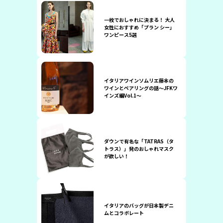
一枚でおしゃれに決まる！ 大人
女性におすすめ「プラン シー」
ワンピース5選
イタリアワインソムリエ藤本の
ワインとペアリングの話～JFKワ
インズ編Vol.1～
ダウンで有名な「TATRAS（タ
トラス）」発のおしゃれマスク
が欲しい！
イタリアのバッグが日本製デニ
ムとコラボレート