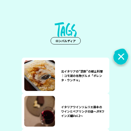
ロンバルディア
北イタリアの“禁断”の郷土料理
｜コモ湖の名物グルメ「ポレン
タ・ウンチャ」
イタリアワインソムリエ藤本の
ワインとペアリングの話〜JFKワ
インズ編Vol.2〜