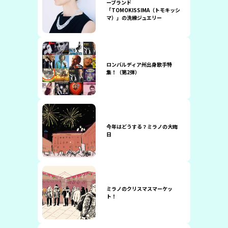
ーブランド
「TOMOKISSIMA（トモキッシ
マ）」の洗練ジュエリー
ロンバルディア州出身歌手特
集！（第2弾）
今年はどうする？ミラノの大晦
日
ミラノのクリスマスマーケッ
ト！