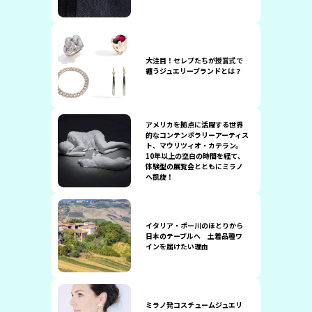
大注目！セレブたちが授賞式で
纏うジュエリーブランドとは？
アメリカを拠点に活躍する世界
的なコンテンポラリーアーティス
ト、マウリツィオ・カテラン。
10年以上の空白の時間を経て、
体験型の展覧会とともにミラノ
へ凱旋！
イタリア・ポー川のほとりから
日本のテーブルへ 土着品種ワ
インを届けたい理由
ミラノ発コスチュームジュエリ