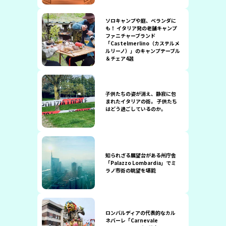
ソロキャンプや庭、ベランダに
も！ イタリア発の老舗キャンプ
ファニチャーブランド
「Castelmerlino（カステルメ
ルリーノ）」のキャンプテーブル
＆チェア4選
子供たちの姿が消え、静寂に包
まれたイタリアの街。 子供たち
はどう過ごしているのか。
知られざる展望台がある州庁舎
「Palazzo Lombardia」でミ
ラノ市街の眺望を堪能
ロンバルディアの代表的なカル
ネバーレ「Carnevale