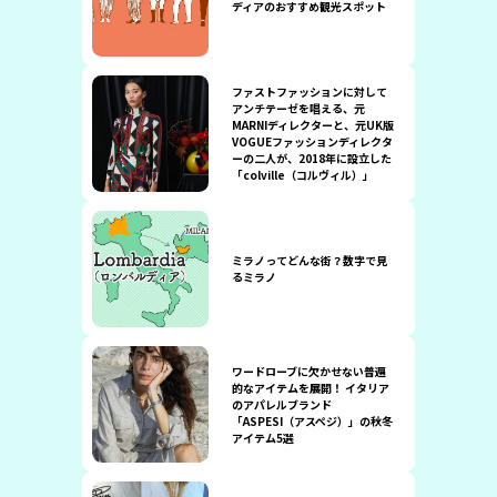
ディアのおすすめ観光スポット
ファストファッションに対して
アンチテーゼを唱える、元
MARNIディレクターと、元UK版
VOGUEファッションディレクタ
ーの二人が、2018年に設立した
「colville（コルヴィル）」
ミラノってどんな街？数字で見
るミラノ
ワードローブに欠かせない普遍
的なアイテムを展開！ イタリア
のアパレルブランド
「ASPESI（アスペジ）」の秋冬
アイテム5選