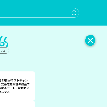
When autocomple
スマス
2月25日がラストチャン
！安藤忠雄設計の教会で
聖なるアート」に触れる
リスマス