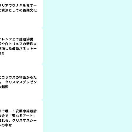
タリアでウナギを食す―
光資源としての養殖文化
ィレンツェで話題沸騰！
茶や白トリュフの新作ま
登場した最新パネットー
祭り
ニコラウスの物語からた
る クリスマスプレゼン
の起源
京で唯一！安藤忠雄設計
教会で「聖なるアート」
触れる、クリスマスシー
ンの幸せ