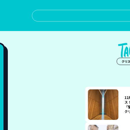
クリ
1
ス
「
ク