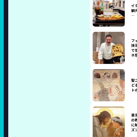
イ
観
―
フ
抹
で
ネ
聖
ど
ト
東
の
に
ズ