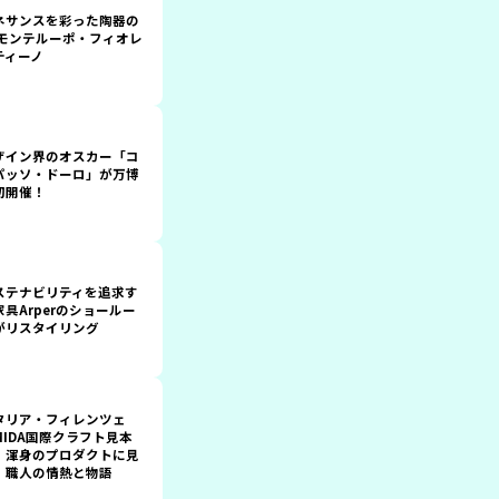
ネサンスを彩った陶器の
 モンテルーポ・フィオレ
ティーノ
ザイン界のオスカー「コ
パッソ・ドーロ」が万博
初開催！
ステナビリティを追求す
家具Arperのショールー
がリスタイリング
タリア・フィレンツェ
MIDA国際クラフト見本
』渾身のプロダクトに見
、職人の情熱と物語