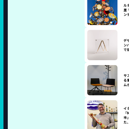
ル
里
ン
デ
ン
で
サ
る
ム
イ
『
市
た