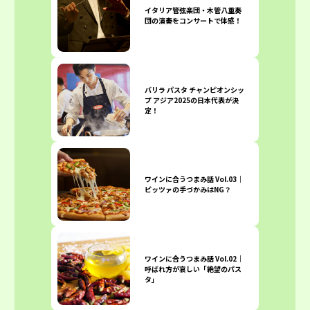
イタリア管弦楽団・木管八重奏
団の演奏をコンサートで体感！
バリラ パスタ チャンピオンシッ
プ アジア2025の日本代表が決
定！
ワインに合うつまみ話 Vol.03｜
ピッツァの手づかみはNG？
ワインに合うつまみ話 Vol.02｜
呼ばれ方が哀しい「絶望のパス
タ」