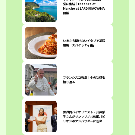
堂に集結｜Essence of
Marche at LARDINI AOYAMA
開催
いまさら聞けないイタリア基礎
知識「スパゲッティ編」
フランシスコ教皇｜その功績を
振り返る
世界的バイオリニスト・川井郁
子さんがサンマリノ共和国バビ
リオンのアンバサダーに任命