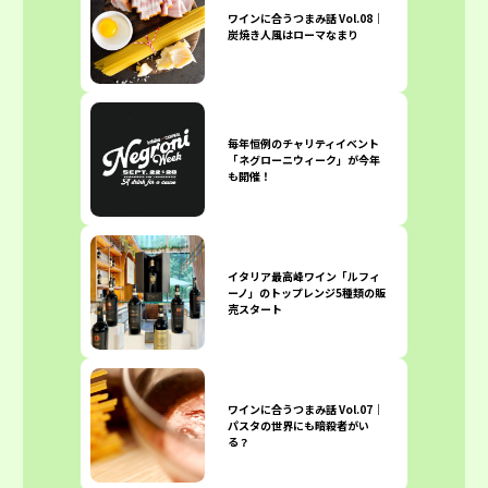
ワインに合うつまみ話 Vol.08｜
炭焼き人風はローマなまり
毎年恒例のチャリティイベント
「ネグローニウィーク」が今年
も開催！
イタリア最高峰ワイン「ルフィ
ーノ」のトップレンジ5種類の販
売スタート
ワインに合うつまみ話 Vol.07｜
パスタの世界にも暗殺者がい
る？