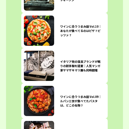
ワインに合うつまみ話 Vol.10｜
あなたが食べてるのはピザ？ピ
ッツァ？
イタリア発の寝具ブランドが眠
りの新体験を提案｜人気マンガ
家ヤマザキマリ展も同時開催
ワインに合うつまみ話 Vol.09｜
ルパン三世が食べてたパスタ
は、どこの名物？