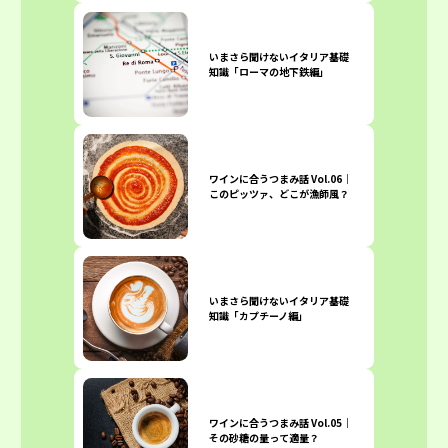
いまさら聞けないイタリア基礎
知識「ローマの地下鉄編」
ワインに合うつまみ話 Vol.06｜
このピッツァ、どこが漁師風？
いまさら聞けないイタリア基礎
知識「カプチーノ編」
ワインに合うつまみ話 Vol.05｜
その砂糖の量って適量？