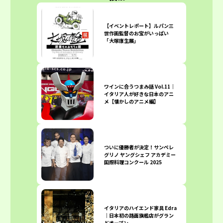
【イベントレポート】ルパン三
世作画監督のお宝がいっぱい
「大塚康生展」
ワインに合うつまみ話 Vol.11｜
イタリア人が好きな日本のアニ
メ【懐かしのアニメ編】
ついに優勝者が決定！サンペレ
グリノ ヤングシェフ アカデミー
国際料理コンクール 2025
イタリアのハイエンド家具 Edra
｜日本初の路面旗艦店がグラン
ドオープン