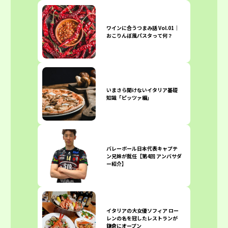
ワインに合うつまみ話 Vol.01｜
おこりんぼ風パスタって何？
いまさら聞けないイタリア基礎
知識「ピッツァ編」
バレーボール日本代表キャプテ
ン兄妹が就任【第4回 アンバサダ
ー紹介】
イタリアの大女優ソフィア ロー
レンの名を冠したレストランが
鎌倉にオープン