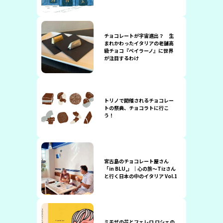
チョコレートが宇宙進出？ 生
まれかわったイタリアの老舗高
級チョコ『ぺイラーノ』に世界
が注目するわけ
トリノで開催されるチョコレー
トの祭典、チョコラトに行こ
う！
宮古島のチョコレート屋さん
「in BLU,」｜心の旅〜Tizさん
と行く日本の中のイタリア Vol.1
ミモザの花とフェレロ ロシェの