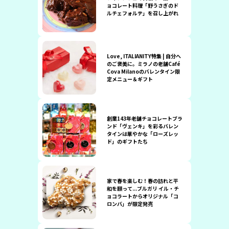
ョコレート料理「野うさぎのド
ルチェフォルテ」を召し上がれ
Love, ITALIANITY特集 | 自分へ
のご褒美に。ミラノの老舗Café
Cova Milanoのバレンタイン限
定メニュー＆ギフト
創業143年老舗チョコレートブラ
ンド「ヴェンキ」を彩るバレン
タインは華やかな「ローズレッ
ド」のギフトたち
家で春を楽しむ！春の訪れと平
和を願って...ブルガリ イル・チ
ョコラートからオリジナル「コ
ロンバ」が限定発売