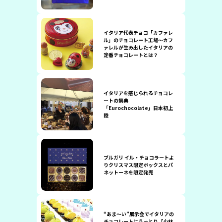
イタリア代表チョコ「カファレ
ル」のチョコレート工場〜カフ
ァレルが生み出したイタリアの
定番チョコレートとは？
イタリアを感じられるチョコレ
ートの祭典
「Eurochocolate」日本初上
陸
ブルガリ イル・チョコラートよ
りクリスマス限定ボックスとパ
ネットーネを限定発売
“あま〜い”展示会でイタリアの
チョコレートにうっとり【小林