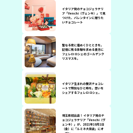
イタリア発のチョコジェラテリ
ア「Venchi（ヴェンキ）」で見
つけた、バレンタインに贈りた
いチョコレート
聖なる夜に煌めくひとときを。
記憶に残る体験を求める貴方に
フェレロ ロシェのゴールデンク
リスマスを。
イタリア生まれの贅沢チョコレ
ートで特別なひと時を。想いを
シェアするフェレロ ロシェ。
埼玉県初出店！ イタリア発のチ
ョコジェラテリア「Venchi（ヴ
ェンキ）」が、2021年10月1日
（金）に「ルミネ大宮店」にオ