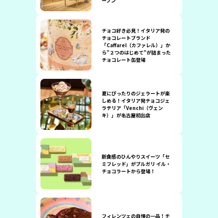
ープン
チョコ好き必見！イタリア発の
チョコレートブランド
「Caffarel（カファレル）」か
ら”２つのはじめて”が詰まった
チョコレート缶登場
夏にぴったりのジェラートが楽
しめる！イタリア発チョコジェ
ラテリア「Venchi（ヴェン
キ）」が名古屋初出店
新食感のひんやりスイーツ「セ
ミフレッド」がブルガリ イル・
チョコラートから登場！
フィレンツェの自慢の一品！チ