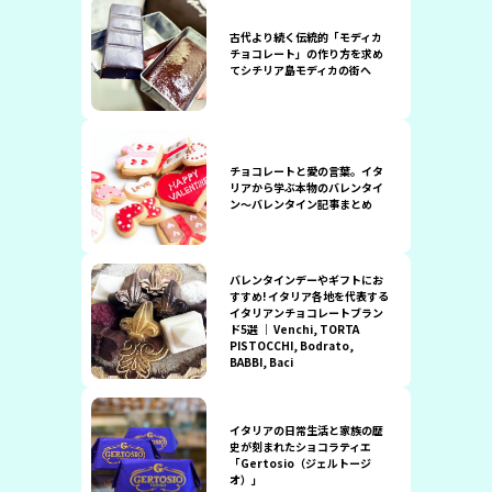
古代より続く伝統的「モディカ
チョコレート」の作り方を求め
てシチリア島モディカの街へ
チョコレートと愛の言葉。イタ
リアから学ぶ本物のバレンタイ
ン〜バレンタイン記事まとめ
バレンタインデーやギフトにお
すすめ! イタリア各地を代表する
イタリアンチョコレートブラン
ド5選 ｜ Venchi, TORTA
PISTOCCHI, Bodrato,
BABBI, Baci
イタリアの日常生活と家族の歴
史が刻まれたショコラティエ
「Gertosio（ジェルトージ
オ）」