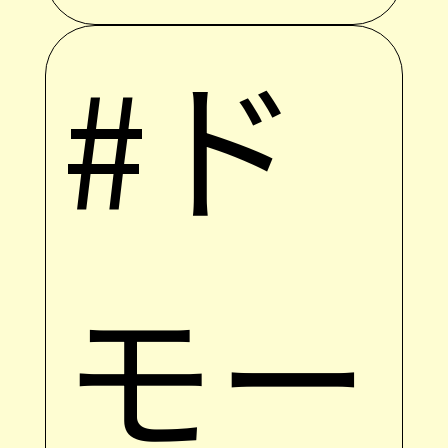
#ド
モー