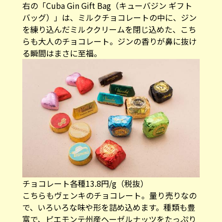
右の「Cuba Gin Gift Bag（キューバジン ギフト
バッグ）​」は、ミルクチョコレートの中に、ジン
を練り込んだミルククリームを閉じ込めた、こち
らも大人のチョコレート。ジンの香りが鼻に抜け
る瞬間はまさに至福。​
チョコレート各種​13.8円/g（税抜）
​こちらもヴェンキのチョコレート。量り売りなの
で、いろいろな味や形を詰め込めます。種類も豊
富で、ピエモンテ州産ヘーゼルナッツをたっぷり