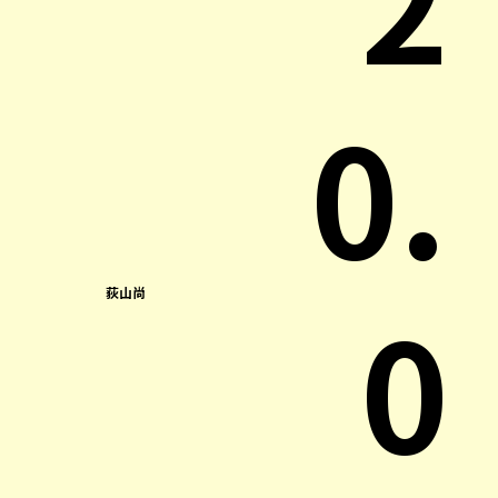
0.
0
荻山尚