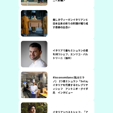
二＜前編＞
美しきヴィーガンイタリアンと
日本古来の祈りの料理が織り成
す奇跡の出合い
イタリアで最もミシュランの星
を持つシェフ、エンリコ・バル
トリーニ（後半）
#Iosonomilano (私はミラ
ノ) 2つ星ミシュラン「Seta」
イタリアを代表するセレブリテ
ィシェフ アントニオ・グイダ
氏 インタビュー
イタリアンベストシェフ、「ア