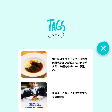
シェフ
郷土料理で巡るイタリア
①菊
池優也シェフがピエモンテで学
んだ「牛頬肉のバローロ煮込
み」
世界よ、これがイタリアのマン
マのDNAだ！