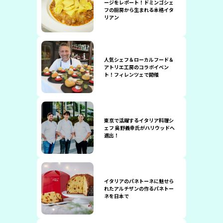
ージをレポート！ドミンゴシェ
フの厨房から生まれる本格イタ
リアン
人気シェフ＆ローカルフード＆
アトリエ工房のコラボイベン
ト！フィレンツェで開催
東京で活躍するイタリア料理シ
ェフ 奥野義幸氏がハリウッドへ
進出！
イタリアのパネトーネに魅せら
れたアルチザンの作るパネトー
ネを日本で