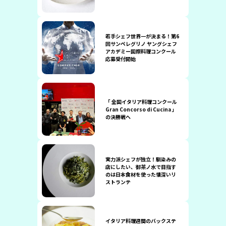
若手シェフ世界一が決まる！第6
回サンペレグリノ ヤングシェフ
アカデミー国際料理コンクール
応募受付開始
「 全国イタリア料理コンクール
Gran Concorso di Cucina 」
の決勝戦へ
実力派シェフが独立！馴染みの
店にしたい、御茶ノ水で目指す
のは日本食材を使った懐深いリ
ストランテ
イタリア料理週間のバックステ