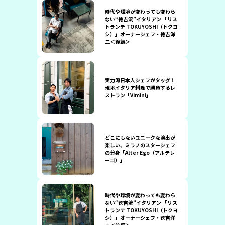
時代や環境が変わっても変わら
ない“徳吉流”イタリアン 「リス
トランテ TOKUYOSHI（トクヨ
シ）」オーナーシェフ・徳吉洋
二＜後編＞
実力派日本人シェフがタッグ！
現地イタリア料理で勝負するレ
ストラン「Vimini」
どこにもないユニークな演出が
楽しい、ミラノのスターシェフ
の分身「Alter Ego（アルテレ
ーゴ）」
時代や環境が変わっても変わら
ない“徳吉流”イタリアン 「リス
トランテ TOKUYOSHI（トクヨ
シ）」オーナーシェフ・徳吉洋