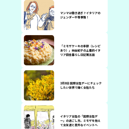
マンマは働き過ぎ？イタリアの
ジェンダー平等事情！
「ミモザケーキの季節（レシピ
あり）」林由紀子の土着的イタ
リア田舎暮らし日記第五話
3月8日 国際女性デーにチェック
したい世界で輝く女性たち
イタリア女性の「国際女性デ
ー」の過ごし方。ミモザを抱え
て女友達と意外なイベントへ