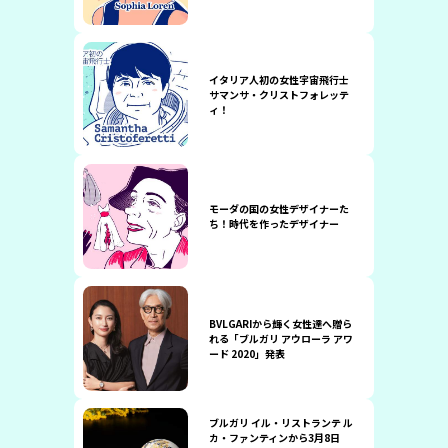
イタリア人初の女性宇宙飛行士
サマンサ・クリストフォレッテ
ィ！
モーダの国の女性デザイナーた
ち！時代を作ったデザイナー
BVLGARIから輝く女性達へ贈ら
れる「ブルガリ アウローラ アワ
ード 2020」発表
ブルガリ イル・リストランテ ル
カ・ファンティンから3月8日