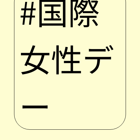
#国際
女性デ
ー