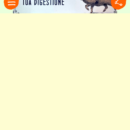
店頭のPOP広告。「イノシシ」は食べ過ぎで重くなった胃の象徴。それをブリ
オスキで征した紳士と組み合わせています
新タイプも登場
先日私はブリオスキの新タイプに遭遇しました。
発見したのは、なんと近所のホームセンター。タ
ブレットと顆粒状のスティック入りです。いずれ
も携帯性を考慮し、水なしで口にできるタイプで
す。私はスティック入りを購入することに。ハー
ブ、レモン、ジンジャーの3種類の味から迷った
末、ジンジャーを選びました。