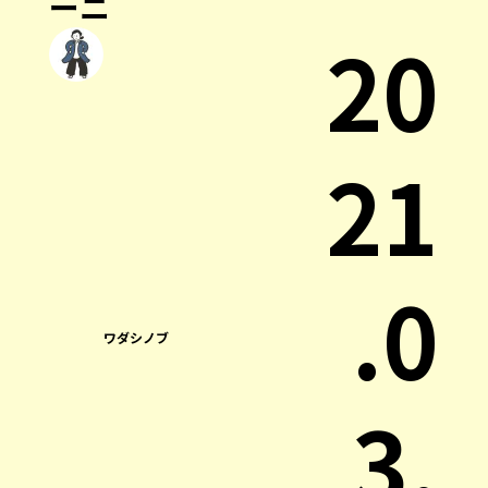
ーニ
20
21
.0
ワダシノブ
3.