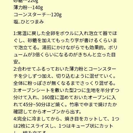
コーンスターチ…120g
塩..ひとつまみ
1:常温に戻した全卵をボウルに入れ泡立て器でほ
ぐし、砂糖を加えてもったり字が書けるくらいま
で泡立てる。湯煎にかけながらでも効果的。ボリ
ュームが3倍くらいになるのがきちんと立った目
安。
2:合わせてふるっておいた薄力粉とコーンスター
チを少しずつ加え、切り込むように混ぜていく。
全体に粉っぽさが無くなるまでさっくり混ぜる。
3:オーブンシートを敷いた型2つに生地を半分ずつ
分けて入れ、160度に温めておいたオーブンに入
れて45分~50分ほど焼く。竹串で中まで焼けたか
確認してからオーブンから出す。
4:完全に冷ましてから、焼き目をカットして、1つ
は2枚にスライスし、1つはキューブ状にカット
し、組み立てる。