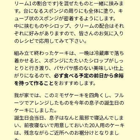
す。台になるスポンジの周りにも全体に塗り、キ
ューブ状のスポンジが密着するようにします。
中に挟むものやシロップ、クリームの配合はそれ
ぞれに好みがありますので、皆さんのお気に入り
のレシピで応用してみて下さい。
組み立て終わったケーキは、一晩は冷蔵庫で落ち
着かせると、スポンジにたたいたシロップがしっ
とりと行き渡り、パサパサ感のない美味しい仕上
がりになるので、
必ず食べる予定の前日から余裕
を持って作ること
をおすすめします。
我が家では、このミモザケーキを四角くし、フル
ーツでアレンジしたものを今年の息子の誕生日の
ケーキにしました。
誕生日会当日、息子はなんと風邪で寝込んでしま
い、前夜寝ないで用意しておいた20人用のケーキ
は、残念ながらご近所へのお裾分けとなりまし
た。
風邪も治り、後日お誕生日会をやりなおした時、