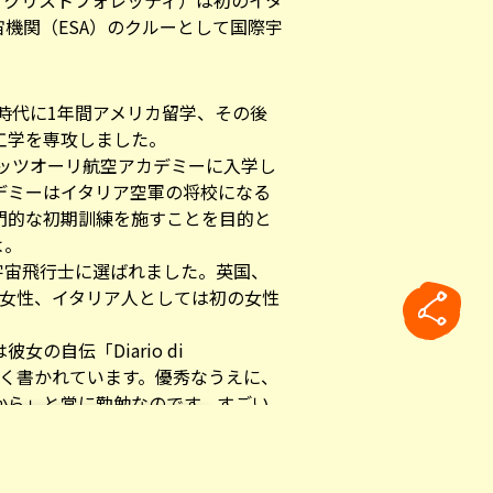
（サマンサ・クリストフォレッティ）は初のイタ
機関（ESA）
のクルーとして国際宇
。
校時代に1年間アメリカ留学、その後
工学を専攻しました。
ポッツオーリ航空アカデミーに入学し
デミーはイタリア空軍の将校になる
門的な初期訓練を施すことを目的と
よ。
の宇宙飛行士に選ばれました。英国、
の女性、イタリア人としては初の女性
の自伝「Diario di
ta 」に詳しく書かれています。優秀なうえに、
から」と常に勤勉なのです。すごい
イトエンジニアとして国際宇宙ステーシ
rticle
間、宇宙ステーションでエスプレッ