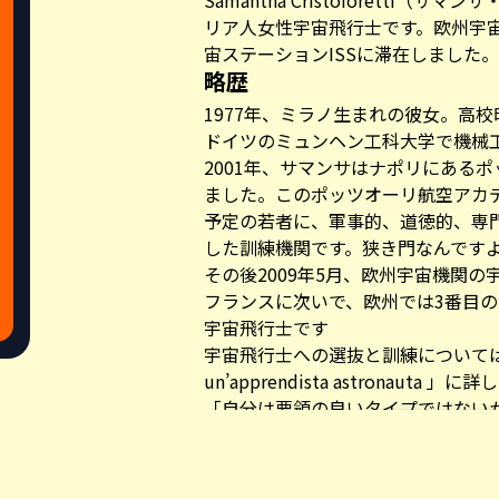
Samantha Cristoforetti
リア人女性宇宙飛行士です。
欧州宇宙
宙ステーションISSに滞在しました
略歴
1977年、ミラノ生まれの彼女。高
ドイツのミュンヘン工科大学で機械
2001年、サマンサはナポリにある
ました。このポッツオーリ航空アカ
予定の若者に、軍事的、道徳的、専
した訓練機関です。狭き門なんです
その後2009年5月、欧州宇宙機関
フランスに次いで、欧州では3番目
宇宙飛行士です
宇宙飛行士への選抜と訓練については彼女
un’apprendista astronau
「自分は要領の良いタイプではない
なぁ。
2014年11月〜2015年6月、フラ
Share this a
ョンに200日間滞在しました。その