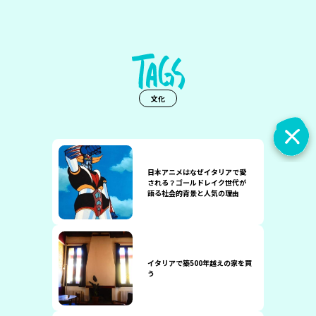
文化
日本アニメはなぜイタリアで愛
される？ゴールドレイク世代が
語る社会的背景と人気の理由
イタリアで築500年越えの家を買
う