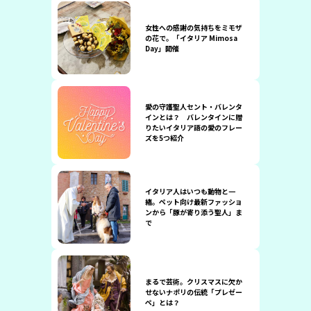
女性への感謝の気持ちをミモザ
の花で。「イタリア Mimosa
Day」開催
愛の守護聖人セント・バレンタ
インとは？ バレンタインに贈
りたいイタリア語の愛のフレー
ズを5つ紹介
イタリア人はいつも動物と一
緒。ペット向け最新ファッショ
ンから「豚が寄り添う聖人」ま
で
まるで芸術。クリスマスに欠か
せないナポリの伝統「プレゼー
ペ」とは？