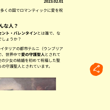
2023.02.01
の多くの国でロマンティックに愛を祝
んな人？
セント・バレンタイン
とは誰で、な
でしょうか？
のイタリアの都市テルニ（ウンブリア
で、世界中で
愛の守護聖人
とされて
徒の少女の結婚を初めて祝福した聖
ちの守護聖人とされています。
rticle