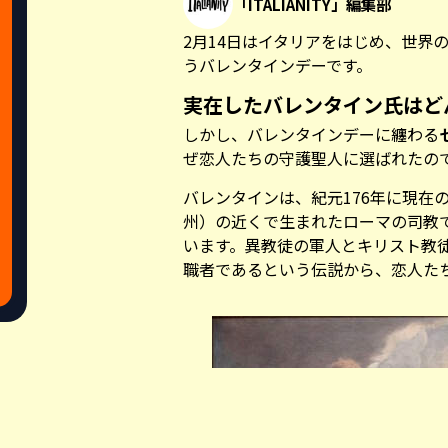
「ITALIANITY」編集部
2月14日はイタリアをはじめ、世界
うバレンタインデーです。
実在したバレンタイン氏はど
しかし、バレンタインデーに纏わる
ぜ恋人たちの守護聖人に選ばれたの
バレンタインは、紀元176年に現在
州）の近くで生まれたローマの司教
います。異教徒の軍人とキリスト教
職者であるという伝説から、恋人た
Share this a