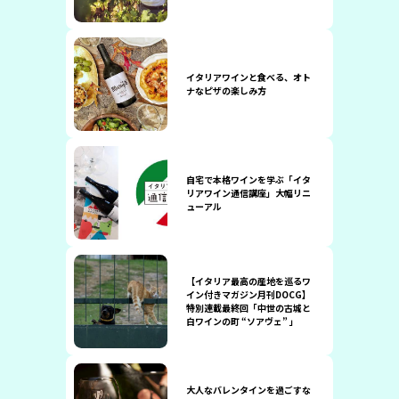
イタリアワインと食べる、オト
ナなピザの楽しみ方
自宅で本格ワインを学ぶ「イタ
リアワイン通信講座」大幅リニ
ューアル
【イタリア最高の産地を巡るワ
イン付きマガジン月刊DOCG】
特別連載最終回「中世の古城と
白ワインの町 “ソアヴェ” 」
大人なバレンタインを過ごすな