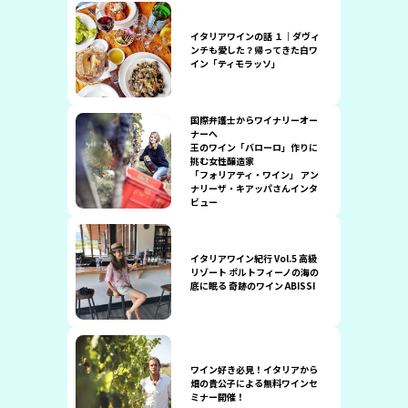
イタリアワインの話 １｜ダヴィ
ンチも愛した？帰ってきた白ワ
イン「ティモラッソ」
国際弁護士からワイナリーオー
ナーへ
王のワイン「バローロ」作りに
挑む女性醸造家
「フォリアティ・ワイン」 アン
ナリーザ・キアッパさんインタ
ビュー
イタリアワイン紀行 Vol.5 高級
リゾート ポルトフィーノの海の
底に眠る 奇跡のワイン ABISSI
ワイン好き必見！イタリアから
畑の貴公子による無料ワインセ
ミナー開催！