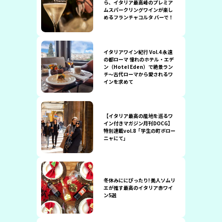
ら、イタリア最高峰のプレミア
ムスパークリングワインが楽し
めるフランチャコルタ バーで！
イタリアワイン紀行 Vol.4 永遠
の都ローマ 憧れのホテル・エデ
ン（Hotel Eden）で絶景ラン
チ〜古代ローマから愛されるワ
インを求めて
【イタリア最高の産地を巡るワ
イン付きマガジン月刊DOCG】
特別連載vol.8「学生の町ボロー
ニャにて」
冬休みににぴったり! 美人ソムリ
エが推す最高のイタリア赤ワイ
ン5選