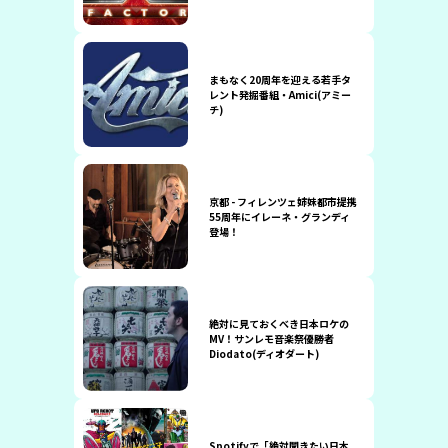
まもなく20周年を迎える若手タ
レント発掘番組・Amici(アミー
チ)
京都 - フィレンツェ姉妹都市提携
55周年にイレーネ・グランディ
登場！
絶対に見ておくべき日本ロケの
MV！サンレモ音楽祭優勝者
Diodato(ディオダート)
Spotifyで「絶対聞きたい日本