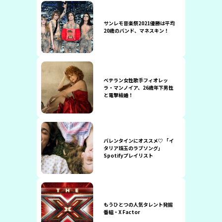
サンレモ音楽祭2021優勝は平均
20歳のバンド、マネスキン！
ベテラン女性歌手フィオレッ
ラ・マンノイア、26歳年下男性
と電撃結婚！
バレンタインにオススメ♡ 「イ
タリア珠玉のラブソング」
Spotifyプレイリスト
もうひとつの人気タレント発掘
番組・X Factor