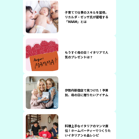
子育てで仕事のスキルを習得。
リカルダ・ゼッザ氏が提唱する
「MAAM」とは
もうすぐ母の日！イタリアで人
気のプレゼントは？
伊勢丹新宿店で見つけた！予算
別、母の日に贈りたいアイテム
料理上手なイタリアのマンマ直
伝！ホームパーティーでつくりた
いイタリアン６品レシピ