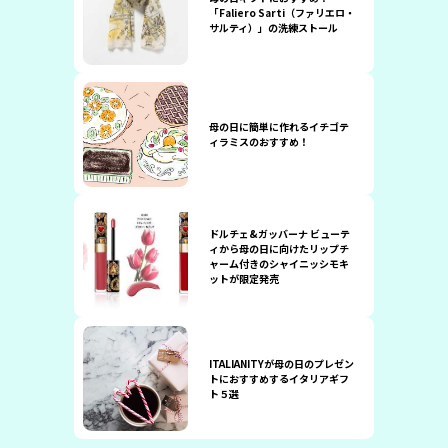
「Faliero Sarti（ファリエロ・
サルティ）」の洗練ストール
母の日に簡単に作れるイチゴテ
ィラミスのおすすめ！
ドルチェ&ガッバーナ ビューテ
ィから母の日に向けたリップチ
ャーム付きのシャイニッシモキ
ットが限定発売
ITALIANITYが母の日のプレゼン
トにおすすめするイタリアギフ
ト５選