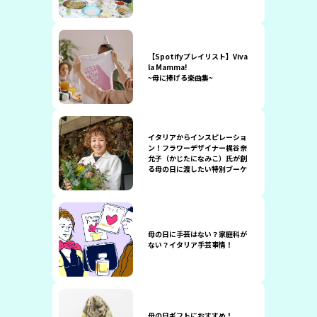
【Spotifyプレイリスト】Viva
la Mamma!
~母に捧げる楽曲集~
イタリアからインスピレーショ
ン！フラワーデザイナー梶谷奈
允子（かじたになみこ）氏が創
る母の日に渡したい特別ブーケ
母の日に手芸はない？家庭科が
ない？イタリア手芸事情！
母の日ギフトにおすすめ！