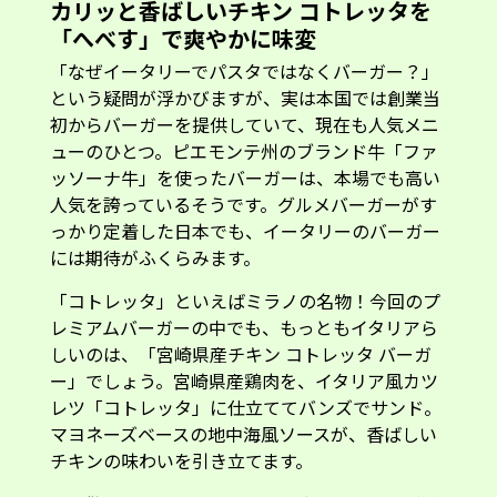
「へべす」で爽やかに味変
「なぜイータリーでパスタではなくバーガー？」
という疑問が浮かびますが、実は本国では創業当
初からバーガーを提供していて、現在も人気メニ
ューのひとつ。ピエモンテ州のブランド牛「ファ
ッソーナ牛」を使ったバーガーは、本場でも高い
人気を誇っているそうです。グルメバーガーがす
っかり定着した日本でも、イータリーのバーガー
には期待がふくらみます。
「コトレッタ」といえばミラノの名物！今回のプ
レミアムバーガーの中でも、もっともイタリアら
しいのは、「宮崎県産チキン コトレッタ バーガ
ー」でしょう。宮崎県産鶏肉を、イタリア風カツ
レツ「コトレッタ」に仕立ててバンズでサンド。
マヨネーズベースの地中海風ソースが、香ばしい
チキンの味わいを引き立てます。
まず驚かされたのは、思った以上にカリッと香ば
しい食感。衣の中から現れる鶏肉の旨みがジュワ