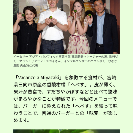
イータリー アジア・パシフィック事業本部 商品開発マネージャーの渾川駒子さ
ん、マッシミリアーノ・スガイさん、インフルエンサーのニコルさん、ひむか
農園 内山雅仁代表
「Vacanze a Miyazaki」を象徴する食材が、宮崎
県日向市原産の香酸柑橘「へべす」。皮が薄く、
果汁が豊富で、すだちやかぼすなどと比べて酸味
がまろやかなことが特徴です。今回のメニューで
は、バーガーに添えられた「へべす」を絞って味
わうことで、普通のバーガーとの「味変」が楽し
めます。