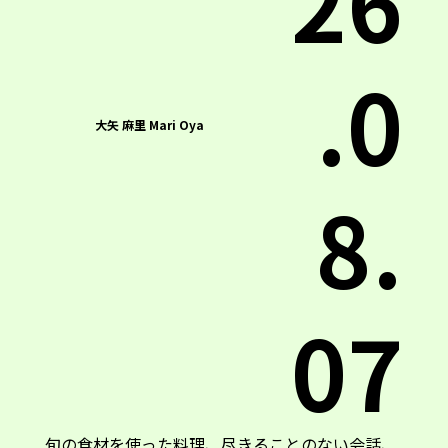
26
.0
大矢 麻里 Mari Oya
8.
07
旬の食材を使った料理、尽きることのない会話、