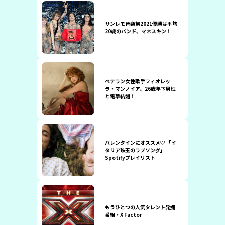
サンレモ音楽祭2021優勝は平均
20歳のバンド、マネスキン！
ベテラン女性歌手フィオレッ
ラ・マンノイア、26歳年下男性
と電撃結婚！
バレンタインにオススメ♡ 「イ
タリア珠玉のラブソング」
Spotifyプレイリスト
もうひとつの人気タレント発掘
番組・X Factor