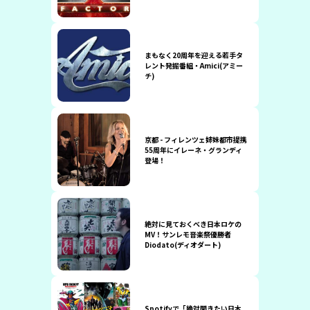
まもなく20周年を迎える若手タ
レント発掘番組・Amici(アミー
チ)
京都 - フィレンツェ姉妹都市提携
55周年にイレーネ・グランディ
登場！
絶対に見ておくべき日本ロケの
MV！サンレモ音楽祭優勝者
Diodato(ディオダート)
Spotifyで「絶対聞きたい日本