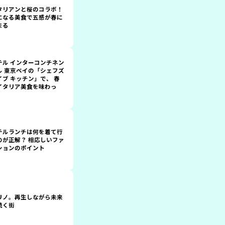
タリアンと桜のコラボ！
になる美食で五感が春に
まる
テル インターコンチネン
ル 東京ベイの「シェフズ
イブ キッチン」で、 春
イタリア美食を味わっ
！
テルランチは何を着て行
のが正解？ 相応しいファ
ションのポイント
リノ。再生しながら未来
続く街