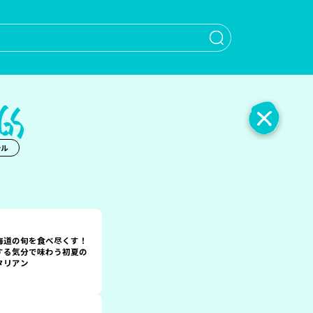
When autocomple
テル
海道の旬を食べ尽くす！
する気分で味わう初夏の
タリアン