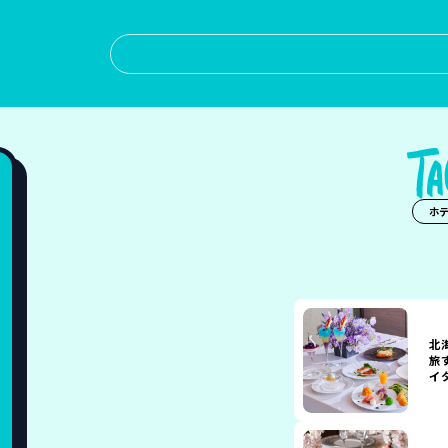
ホ
北
旅
イ