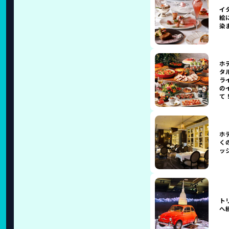
イ
絵
染
ホ
タ
ラ
の
て
ホ
く
ッ
ト
へ