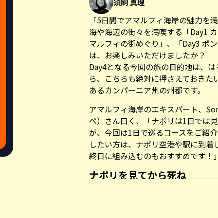
須飼 真理
「5日間でアマルフィ海岸の魅力を
海や海辺の街々を満喫する「
Day1
マルフィの街めぐり
」、「
Day3 
は、お楽しみいただけましたか？
Day4となる今回の旅の目的地は、
ら、こちらも絶対に押さえておきた
あるカンパーニア州の州都です。
アマルフィ海岸のエキスパート、
So
ペ）さん曰く、「ナポリは1日では
が、今回は1日で巡るコースをご紹
したい方は、ナポリ空港や駅に到着
終日に組み込むのもおすすめです！
ナポリを見てから死ね
ITALIANITYの読者の方なら、多
e poi muori（ナポリを見てから死
Share this a
の詩人ゲーテが、街の美しさのみな