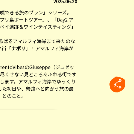
2025.06.20
満喫できる旅のプラン」シリーズ。
 カプリ島ボートツアー
」、「
Day2 ア
ポンペイ遺跡＆ワインテイスティング
」
はるばるアマルフィ海岸まで来たのな
い街「
ナポリ
」！アマルフィ海岸が
rrentoVibes
のGiuseppe（ジュゼッ
見尽くせない見どころあふれる街です
介します。アマルフィ海岸でゆっくり
した初日や、帰路へと向かう旅の最
」とのこと。
くの方がご存知だと思う「
Vedi Napoli
ね）
」というフレーズ。これはドイツ
rticle
らず、そこに住む人々の魂あふれる