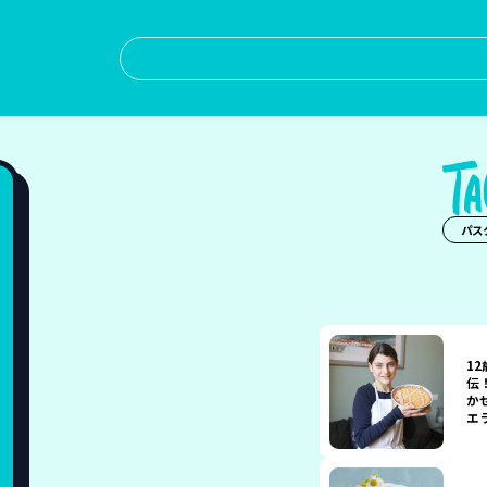
パス
1
伝
か
エ