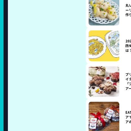
丸
ー
作
2
四
は
プ
イ
「
ア
E
ア
ア