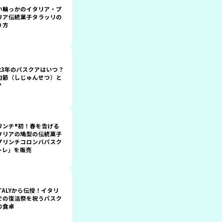
い輪っかのイタリア・プ
リア伝統菓子タラッリの
り方
023年のパスクアはいつ？
旬節（しじゅんせつ）と
？
リンチ®初！春を告げる
タリアの鳩型の伝統菓子
プリンチコロンバパスク
ーレ」を販売
ATALYから伝授！イタリ
での復活祭を祝うパスク
の食卓