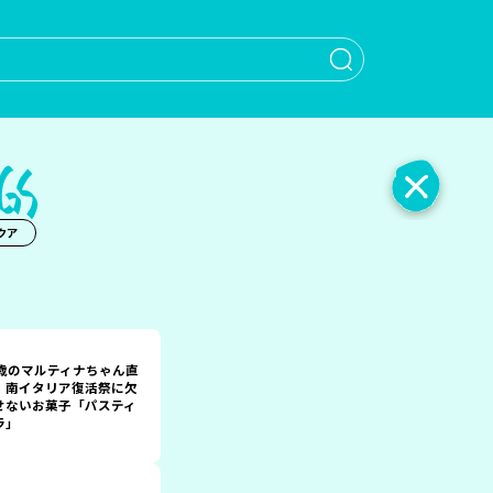
When autocomple
クア
2歳のマルティナちゃん直
！南イタリア復活祭に欠
せないお菓子「パスティ
ラ」